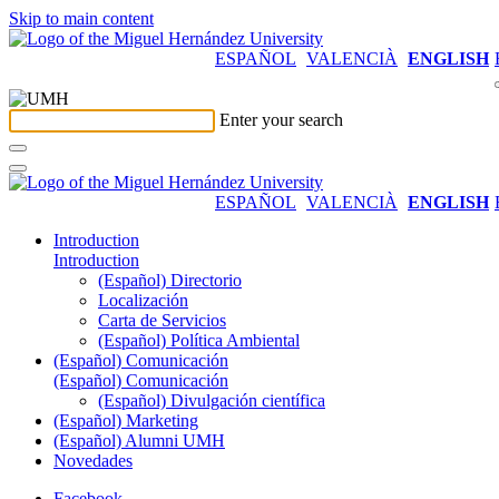
Skip to main content
ESPAÑOL
VALENCIÀ
ENGLISH
Enter your search
ESPAÑOL
VALENCIÀ
ENGLISH
Introduction
Introduction
(Español) Directorio
Localización
Carta de Servicios
(Español) Política Ambiental
(Español) Comunicación
(Español) Comunicación
(Español) Divulgación científica
(Español) Marketing
(Español) Alumni UMH
Novedades
Facebook