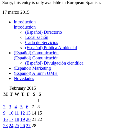
Sorry, this entry is only available in European Spanish.
17 marzo 2015
Introduction
Introduction
(Español) Directorio
Localización
Carta de Servicios
(Español) Política Ambiental
(Español) Comunicación
(Español) Comunicación
(Español) Divulgación científica
(Español) Marketing
(Español) Alumni UMH
Novedades
February 2015
M
T
W
T
F
S
S
1
2
3
4
5
6
7
8
9
10
11
12
13
14
15
16
17
18
19
20
21
22
23
24
25
26
27
28