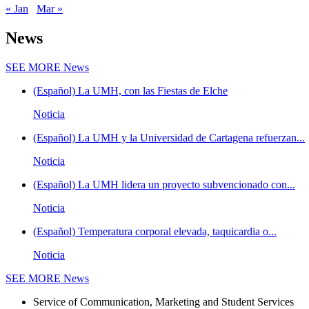
« Jan
Mar »
News
SEE MORE
News
(Español) La UMH, con las Fiestas de Elche
Noticia
(Español) La UMH y la Universidad de Cartagena refuerzan...
Noticia
(Español) La UMH lidera un proyecto subvencionado con...
Noticia
(Español) Temperatura corporal elevada, taquicardia o...
Noticia
SEE MORE
News
Service of Communication, Marketing and Student Services