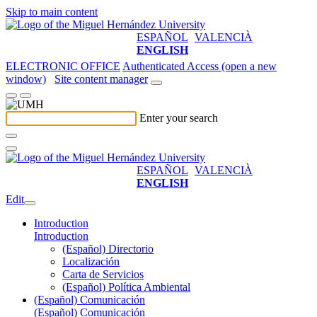
Skip to main content
ESPAÑOL
VALENCIÀ
ENGLISH
ELECTRONIC OFFICE
Authenticated Access (open a new
window)
Site content manager
Enter your search
ESPAÑOL
VALENCIÀ
ENGLISH
Edit
Introduction
Introduction
(Español) Directorio
Localización
Carta de Servicios
(Español) Política Ambiental
(Español) Comunicación
(Español) Comunicación