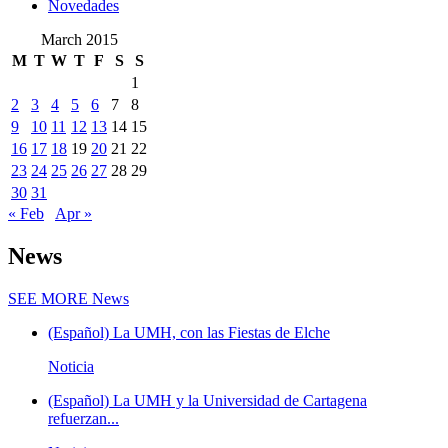
Novedades
March 2015
M
T
W
T
F
S
S
1
2
3
4
5
6
7
8
9
10
11
12
13
14
15
16
17
18
19
20
21
22
23
24
25
26
27
28
29
30
31
« Feb
Apr »
News
SEE MORE
News
(Español) La UMH, con las Fiestas de Elche
Noticia
(Español) La UMH y la Universidad de Cartagena
refuerzan...