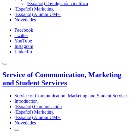
(Español) Divulgación científica
(Español) Marketing
(Español) Alumni UMH
Novedades
Facebook
Twitter
YouTube
Instagram
LinkedIn
Service of Communication, Marketing
and Student Services
Service of Communication, Marketing and Student Services
Introduction
(Español) Comunicación
(Español) Marketing
(Español) Alumni UMH
Novedades