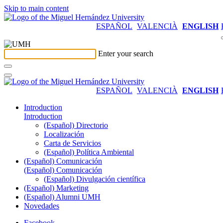
Skip to main content
ESPAÑOL
VALENCIÀ
ENGLISH
Enter your search
ESPAÑOL
VALENCIÀ
ENGLISH
Introduction
Introduction
(Español) Directorio
Localización
Carta de Servicios
(Español) Política Ambiental
(Español) Comunicación
(Español) Comunicación
(Español) Divulgación científica
(Español) Marketing
(Español) Alumni UMH
Novedades
Facebook