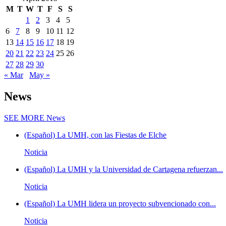
M
T
W
T
F
S
S
1
2
3
4
5
6
7
8
9
10
11
12
13
14
15
16
17
18
19
20
21
22
23
24
25
26
27
28
29
30
« Mar
May »
News
SEE MORE
News
(Español) La UMH, con las Fiestas de Elche
Noticia
(Español) La UMH y la Universidad de Cartagena refuerzan...
Noticia
(Español) La UMH lidera un proyecto subvencionado con...
Noticia