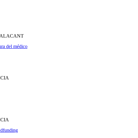
D'ALACANT
ura del médico
ICIA
ICIA
wdfunding