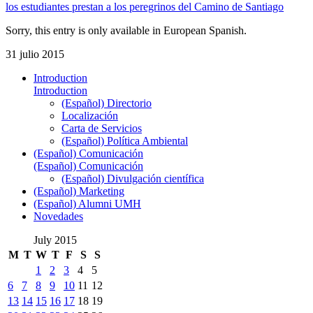
los estudiantes prestan a los peregrinos del Camino de Santiago
Sorry, this entry is only available in European Spanish.
31 julio 2015
Introduction
Introduction
(Español) Directorio
Localización
Carta de Servicios
(Español) Política Ambiental
(Español) Comunicación
(Español) Comunicación
(Español) Divulgación científica
(Español) Marketing
(Español) Alumni UMH
Novedades
July 2015
M
T
W
T
F
S
S
1
2
3
4
5
6
7
8
9
10
11
12
13
14
15
16
17
18
19