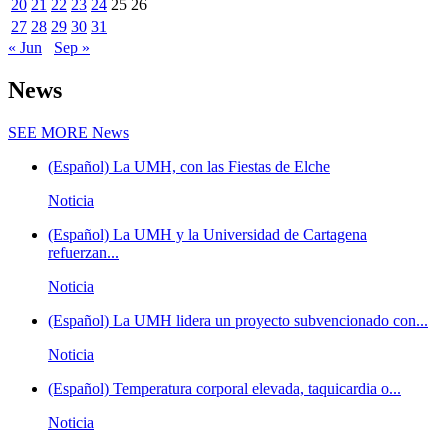
20
21
22
23
24
25
26
27
28
29
30
31
« Jun
Sep »
News
SEE MORE
News
(Español) La UMH, con las Fiestas de Elche
Noticia
(Español) La UMH y la Universidad de Cartagena
refuerzan...
Noticia
(Español) La UMH lidera un proyecto subvencionado con...
Noticia
(Español) Temperatura corporal elevada, taquicardia o...
Noticia