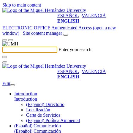
Skip to main content
ESPAÑOL
VALENCIÀ
ENGLISH
ELECTRONIC OFFICE
Authenticated Access (open a new
window)
Site content manager
Enter your search
ESPAÑOL
VALENCIÀ
ENGLISH
Edit
Introduction
Introduction
(Español) Directorio
Localización
Carta de Servicios
(Español) Política Ambiental
(Español) Comunicación
(Español) Comunicación