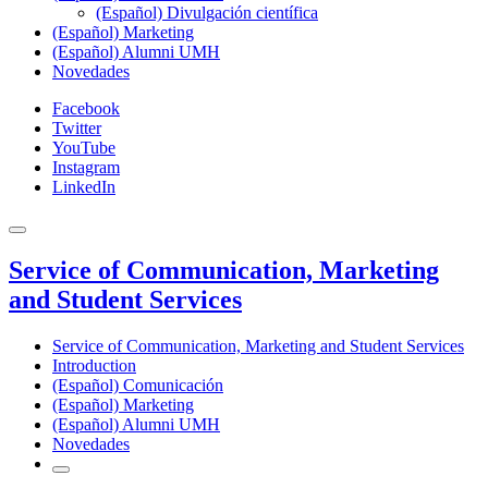
(Español) Divulgación científica
(Español) Marketing
(Español) Alumni UMH
Novedades
Facebook
Twitter
YouTube
Instagram
LinkedIn
Service of Communication, Marketing
and Student Services
Service of Communication, Marketing and Student Services
Introduction
(Español) Comunicación
(Español) Marketing
(Español) Alumni UMH
Novedades