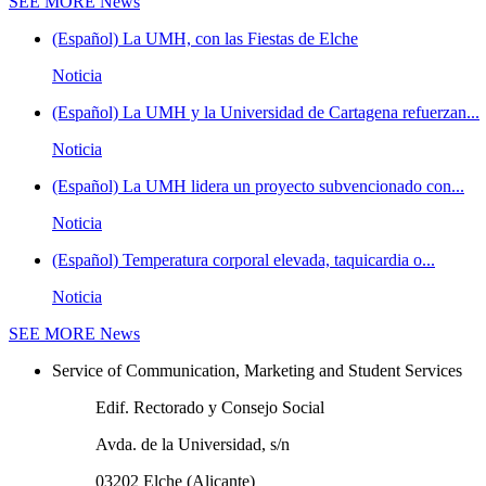
SEE MORE
News
(Español) La UMH, con las Fiestas de Elche
Noticia
(Español) La UMH y la Universidad de Cartagena refuerzan...
Noticia
(Español) La UMH lidera un proyecto subvencionado con...
Noticia
(Español) Temperatura corporal elevada, taquicardia o...
Noticia
SEE MORE
News
Service of Communication, Marketing and Student Services
Edif. Rectorado y Consejo Social
Avda. de la Universidad, s/n
03202 Elche (Alicante)