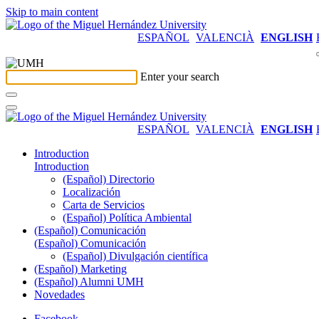
Skip to main content
ESPAÑOL
VALENCIÀ
ENGLISH
Enter your search
ESPAÑOL
VALENCIÀ
ENGLISH
Introduction
Introduction
(Español) Directorio
Localización
Carta de Servicios
(Español) Política Ambiental
(Español) Comunicación
(Español) Comunicación
(Español) Divulgación científica
(Español) Marketing
(Español) Alumni UMH
Novedades
Facebook