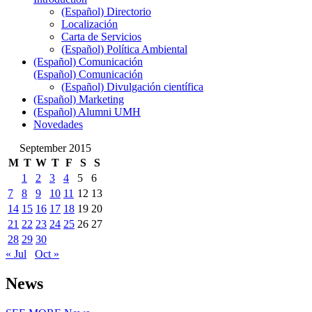
(Español) Directorio
Localización
Carta de Servicios
(Español) Política Ambiental
(Español) Comunicación
(Español) Comunicación
(Español) Divulgación científica
(Español) Marketing
(Español) Alumni UMH
Novedades
September 2015
M
T
W
T
F
S
S
1
2
3
4
5
6
7
8
9
10
11
12
13
14
15
16
17
18
19
20
21
22
23
24
25
26
27
28
29
30
« Jul
Oct »
News