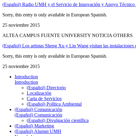
(Español) Radio UMH y el Servicio de Innovación y Apoyo Técnico a 
Sorry, this entry is only available in European Spanish.
25 noviembre 2015
ALTEA CAMPUS FUENTE UNIVERSITY NOTICIA OTHERS
(Español) Los artistas Sheng Xu y Lin Wang visitan las instalaciones 
Sorry, this entry is only available in European Spanish.
25 noviembre 2015
Introduction
Introduction
(Español) Directorio
Localización
Carta de Servicios
(Español) Política Ambiental
(Español) Comunicación
(Español) Comunicación
(Español) Divulgación científica
(Español) Marketing
(Español) Alumni UMH