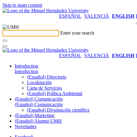
Skip to main content
ESPAÑOL
VALENCIÀ
ENGLISH
Enter your search
ESPAÑOL
VALENCIÀ
ENGLISH
Introduction
Introduction
(Español) Directorio
Localización
Carta de Servicios
(Español) Política Ambiental
(Español) Comunicación
(Español) Comunicación
(Español) Divulgación científica
(Español) Marketing
(Español) Alumni UMH
Novedades
Facebook