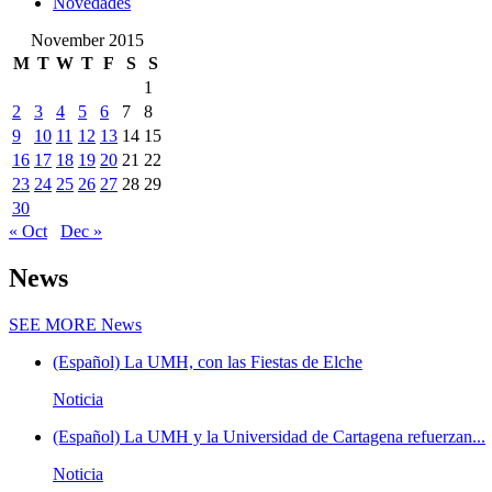
Novedades
November 2015
M
T
W
T
F
S
S
1
2
3
4
5
6
7
8
9
10
11
12
13
14
15
16
17
18
19
20
21
22
23
24
25
26
27
28
29
30
« Oct
Dec »
News
SEE MORE
News
(Español) La UMH, con las Fiestas de Elche
Noticia
(Español) La UMH y la Universidad de Cartagena refuerzan...
Noticia