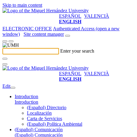
Skip to main content
ESPAÑOL
VALENCIÀ
ENGLISH
ELECTRONIC OFFICE
Authenticated Access (open a new
window)
Site content manager
Enter your search
ESPAÑOL
VALENCIÀ
ENGLISH
Edit
Introduction
Introduction
(Español) Directorio
Localización
Carta de Servicios
(Español) Política Ambiental
(Español) Comunicación
(Español) Comunicación