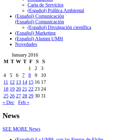
Carta de Servicios
(Español) Política Ambiental
(Español) Comunicación
(Español) Comunicación
(Español) Divulgación científica
(Español) Marketing
(Español) Alumni UMH
Novedades
January 2016
M
T
W
T
F
S
S
1
2
3
4
5
6
7
8
9
10
11
12
13
14
15
16
17
18
19
20
21
22
23
24
25
26
27
28
29
30
31
« Dec
Feb »
News
SEE MORE
News
(Español) La UMH, con las Fiestas de Elche