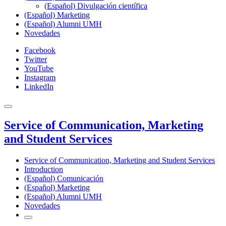
(Español) Divulgación científica
(Español) Marketing
(Español) Alumni UMH
Novedades
Facebook
Twitter
YouTube
Instagram
LinkedIn
Service of Communication, Marketing
and Student Services
Service of Communication, Marketing and Student Services
Introduction
(Español) Comunicación
(Español) Marketing
(Español) Alumni UMH
Novedades