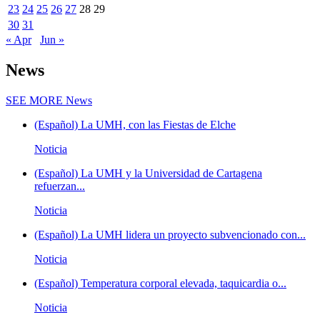
23
24
25
26
27
28
29
30
31
« Apr
Jun »
News
SEE MORE
News
(Español) La UMH, con las Fiestas de Elche
Noticia
(Español) La UMH y la Universidad de Cartagena
refuerzan...
Noticia
(Español) La UMH lidera un proyecto subvencionado con...
Noticia
(Español) Temperatura corporal elevada, taquicardia o...
Noticia