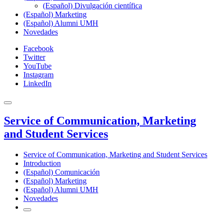
(Español) Divulgación científica
(Español) Marketing
(Español) Alumni UMH
Novedades
Facebook
Twitter
YouTube
Instagram
LinkedIn
Service of Communication, Marketing
and Student Services
Service of Communication, Marketing and Student Services
Introduction
(Español) Comunicación
(Español) Marketing
(Español) Alumni UMH
Novedades