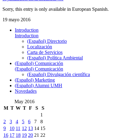
Sorry, this entry is only available in European Spanish.
19 mayo 2016
Introduction
Introduction
(Español) Directorio
Localización
Carta de Servicios
(Español) Política Ambiental
(Español) Comunicación
(Español) Comunicación
(Español) Divulgación científica
(Español) Marketing
(Español) Alumni UMH
Novedades
May 2016
M
T
W
T
F
S
S
1
2
3
4
5
6
7
8
9
10
11
12
13
14
15
16
17
18
19
20
21
22