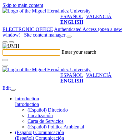
Skip to main content
ESPAÑOL
VALENCIÀ
ENGLISH
ELECTRONIC OFFICE
Authenticated Access (open a new
window)
Site content manager
Enter your search
ESPAÑOL
VALENCIÀ
ENGLISH
Edit
Introduction
Introduction
(Español) Directorio
Localización
Carta de Servicios
(Español) Política Ambiental
(Español) Comunicación
(Español) Comunicación