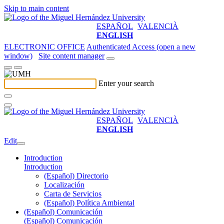
Skip to main content
ESPAÑOL
VALENCIÀ
ENGLISH
ELECTRONIC OFFICE
Authenticated Access (open a new
window)
Site content manager
Enter your search
ESPAÑOL
VALENCIÀ
ENGLISH
Edit
Introduction
Introduction
(Español) Directorio
Localización
Carta de Servicios
(Español) Política Ambiental
(Español) Comunicación
(Español) Comunicación