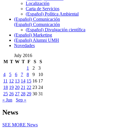
Localización
Carta de Servicios
(Español) Política Ambiental
(Español) Comunicación
(Español) Comunicación
(Español) Divulgación científica
(Español) Marketing
(Español) Alumni UMH
Novedades
July 2016
M
T
W
T
F
S
S
1
2
3
4
5
6
7
8
9
10
11
12
13
14
15
16
17
18
19
20
21
22
23
24
25
26
27
28
29
30
31
« Jun
Sep »
News
SEE MORE
News