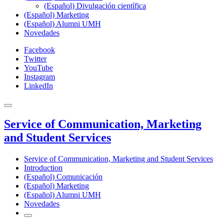
(Español) Divulgación científica
(Español) Marketing
(Español) Alumni UMH
Novedades
Facebook
Twitter
YouTube
Instagram
LinkedIn
Service of Communication, Marketing
and Student Services
Service of Communication, Marketing and Student Services
Introduction
(Español) Comunicación
(Español) Marketing
(Español) Alumni UMH
Novedades