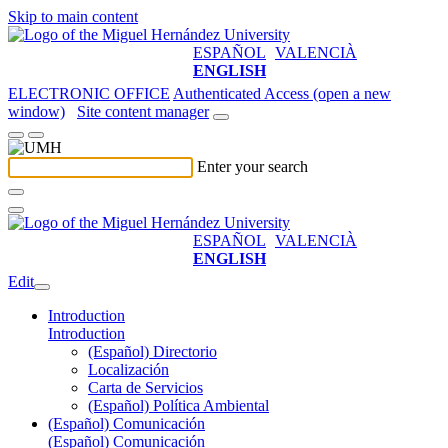
Skip to main content
ESPAÑOL
VALENCIÀ
ENGLISH
ELECTRONIC OFFICE
Authenticated Access (open a new
window)
Site content manager
Enter your search
ESPAÑOL
VALENCIÀ
ENGLISH
Edit
Introduction
Introduction
(Español) Directorio
Localización
Carta de Servicios
(Español) Política Ambiental
(Español) Comunicación
(Español) Comunicación