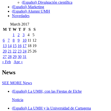
(Español) Divulgación científica
(Español) Marketing
(Español) Alumni UMH
Novedades
March 2017
M
T
W
T
F
S
S
1
2
3
4
5
6
7
8
9
10
11
12
13
14
15
16
17
18
19
20
21
22
23
24
25
26
27
28
29
30
31
« Feb
Apr »
News
SEE MORE
News
(Español) La UMH, con las Fiestas de Elche
Noticia
(Español) La UMH y la Universidad de Cartagena