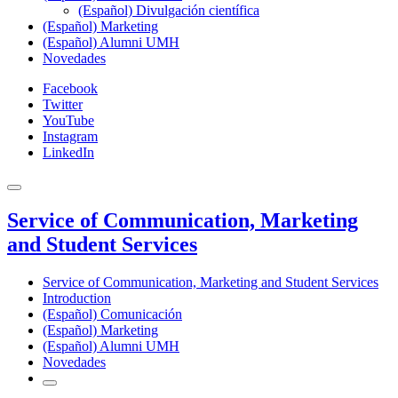
(Español) Divulgación científica
(Español) Marketing
(Español) Alumni UMH
Novedades
Facebook
Twitter
YouTube
Instagram
LinkedIn
Service of Communication, Marketing
and Student Services
Service of Communication, Marketing and Student Services
Introduction
(Español) Comunicación
(Español) Marketing
(Español) Alumni UMH
Novedades