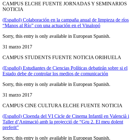
CAMPUS ELCHE FUENTE JORNADAS Y SEMINARIOS
NOTICIA
(Español) Colaboración en la campaña anual de limpieza de ríos
“Manos al Río” con una actuación en el Vinalopó
Sorry, this entry is only available in European Spanish.
31 marzo 2017
CAMPUS STUDENTS FUENTE NOTICIA ORIHUELA
(Español) Estudiantes de Ciencias Políticas debatirán sobre si el
Estado debe de controlar los medios de comunicación
Sorry, this entry is only available in European Spanish.
31 marzo 2017
CAMPUS CINE CULTURA ELCHE FUENTE NOTICIA
(Español) Cloenda del VI Cicle de Cinema Infantil en Valencià i
Taller d’Animació amb la projecció de “Gru 2. El meu dolent
preferit”
Sorry, this entry is only available in European Spanish.