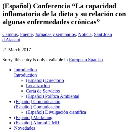
(Español) Conferencia “La capacidad
inflamatoria de la dieta y su relación con
algunas enfermedades crónicas”
Campus
,
Fuente
,
Jornadas y seminarios
,
Noticia
,
Sant Joan
d'Alacant
21 March 2017
Sorry, this entry is only available in
European Spanish
.
Introduction
Introduction
(Español) Directorio
Localización
Carta de Servicios
(Español) Política Ambiental
(Español) Comunicación
(Español) Comunicación
(Español) Divulgación científica
(Español) Marketing
(Español) Alumni UMH
Novedades