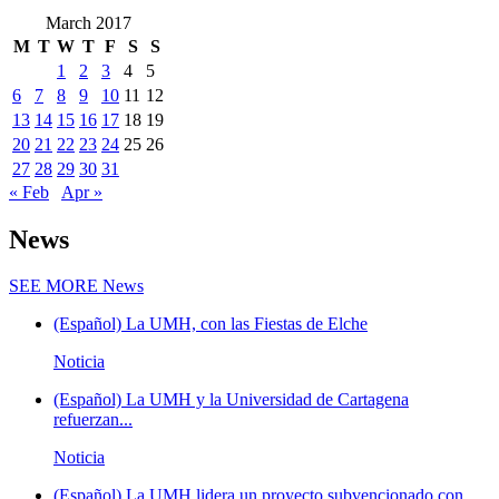
March 2017
M
T
W
T
F
S
S
1
2
3
4
5
6
7
8
9
10
11
12
13
14
15
16
17
18
19
20
21
22
23
24
25
26
27
28
29
30
31
« Feb
Apr »
News
SEE MORE
News
(Español) La UMH, con las Fiestas de Elche
Noticia
(Español) La UMH y la Universidad de Cartagena
refuerzan...
Noticia
(Español) La UMH lidera un proyecto subvencionado con...