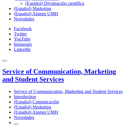
(Español) Divulgación científica
(Español) Marketing
(Español) Alumni UMH
Novedades
Facebook
Twitter
YouTube
Instagram
LinkedIn
Service of Communication, Marketing
and Student Services
Service of Communication, Marketing and Student Services
Introduction
(Español) Comunicación
(Español) Marketing
(Español) Alumni UMH
Novedades