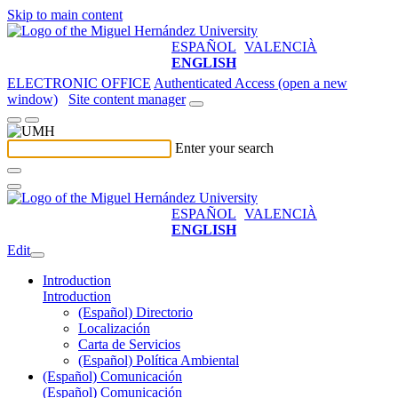
Skip to main content
ESPAÑOL
VALENCIÀ
ENGLISH
ELECTRONIC OFFICE
Authenticated Access (open a new
window)
Site content manager
Enter your search
ESPAÑOL
VALENCIÀ
ENGLISH
Edit
Introduction
Introduction
(Español) Directorio
Localización
Carta de Servicios
(Español) Política Ambiental
(Español) Comunicación
(Español) Comunicación