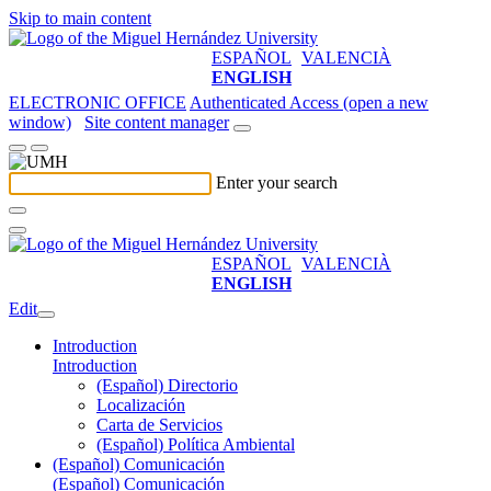
Skip to main content
ESPAÑOL
VALENCIÀ
ENGLISH
ELECTRONIC OFFICE
Authenticated Access (open a new
window)
Site content manager
Enter your search
ESPAÑOL
VALENCIÀ
ENGLISH
Edit
Introduction
Introduction
(Español) Directorio
Localización
Carta de Servicios
(Español) Política Ambiental
(Español) Comunicación
(Español) Comunicación