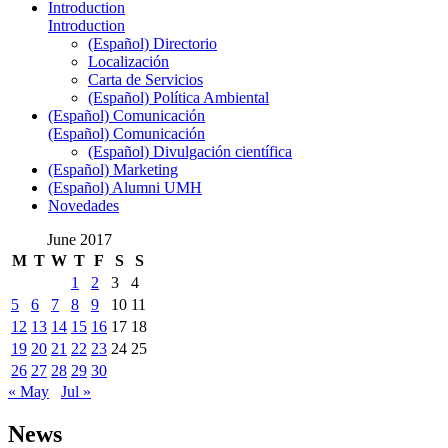
Introduction
Introduction
(Español) Directorio
Localización
Carta de Servicios
(Español) Política Ambiental
(Español) Comunicación
(Español) Comunicación
(Español) Divulgación científica
(Español) Marketing
(Español) Alumni UMH
Novedades
June 2017
M
T
W
T
F
S
S
1
2
3
4
5
6
7
8
9
10
11
12
13
14
15
16
17
18
19
20
21
22
23
24
25
26
27
28
29
30
« May
Jul »
News