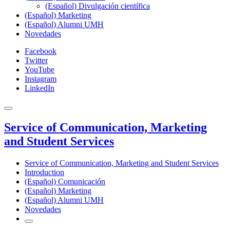
(Español) Divulgación científica
(Español) Marketing
(Español) Alumni UMH
Novedades
Facebook
Twitter
YouTube
Instagram
LinkedIn
Service of Communication, Marketing
and Student Services
Service of Communication, Marketing and Student Services
Introduction
(Español) Comunicación
(Español) Marketing
(Español) Alumni UMH
Novedades