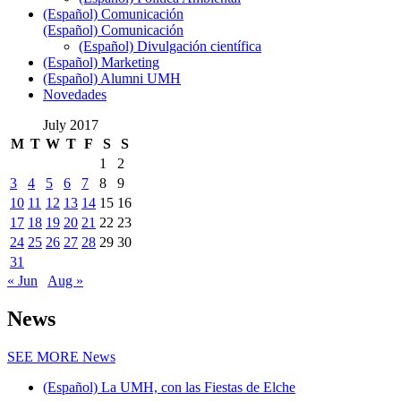
(Español) Comunicación
(Español) Comunicación
(Español) Divulgación científica
(Español) Marketing
(Español) Alumni UMH
Novedades
July 2017
M
T
W
T
F
S
S
1
2
3
4
5
6
7
8
9
10
11
12
13
14
15
16
17
18
19
20
21
22
23
24
25
26
27
28
29
30
31
« Jun
Aug »
News
SEE MORE
News
(Español) La UMH, con las Fiestas de Elche