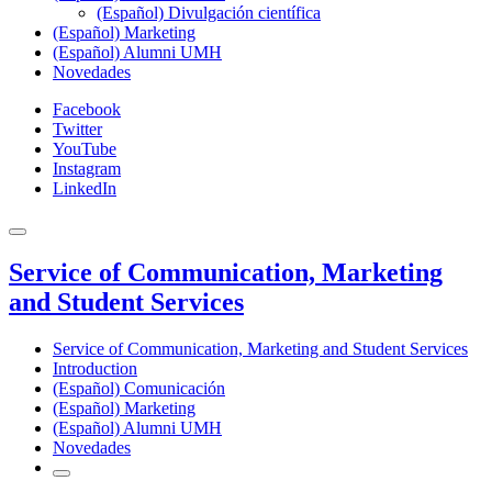
(Español) Divulgación científica
(Español) Marketing
(Español) Alumni UMH
Novedades
Facebook
Twitter
YouTube
Instagram
LinkedIn
Service of Communication, Marketing
and Student Services
Service of Communication, Marketing and Student Services
Introduction
(Español) Comunicación
(Español) Marketing
(Español) Alumni UMH
Novedades