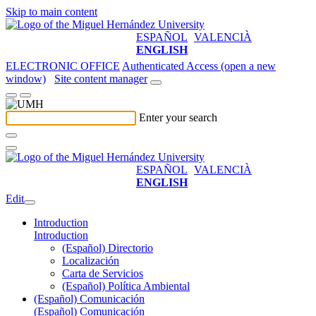
Skip to main content
ESPAÑOL
VALENCIÀ
ENGLISH
ELECTRONIC OFFICE
Authenticated Access (open a new
window)
Site content manager
Enter your search
ESPAÑOL
VALENCIÀ
ENGLISH
Edit
Introduction
Introduction
(Español) Directorio
Localización
Carta de Servicios
(Español) Política Ambiental
(Español) Comunicación
(Español) Comunicación