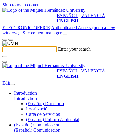
Skip to main content
ESPAÑOL
VALENCIÀ
ENGLISH
ELECTRONIC OFFICE
Authenticated Access (open a new
window)
Site content manager
Enter your search
ESPAÑOL
VALENCIÀ
ENGLISH
Edit
Introduction
Introduction
(Español) Directorio
Localización
Carta de Servicios
(Español) Política Ambiental
(Español) Comunicación
(Español) Comunicación