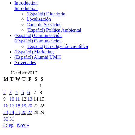
Introduction
Introduction
(Español) Directorio
Localización
Carta de Servicios
(Español) Política Ambiental
(Español) Comunicación
(Español) Comunicación
(Español) Divulgación científica
(Español) Marketing
(Español) Alumni UMH
Novedades
October 2017
M
T
W
T
F
S
S
1
2
3
4
5
6
7
8
9
10
11
12
13
14
15
16
17
18
19
20
21
22
23
24
25
26
27
28
29
30
31
« Sep
Nov »