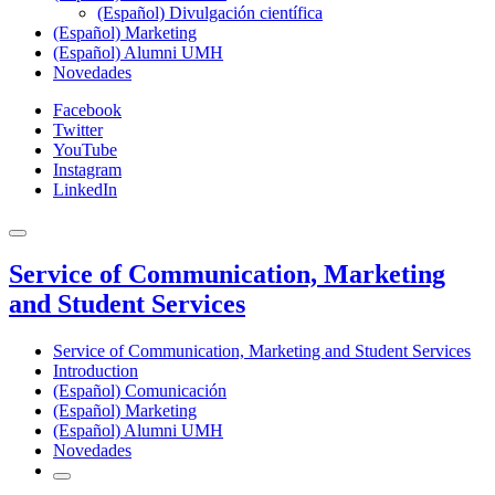
(Español) Divulgación científica
(Español) Marketing
(Español) Alumni UMH
Novedades
Facebook
Twitter
YouTube
Instagram
LinkedIn
Service of Communication, Marketing
and Student Services
Service of Communication, Marketing and Student Services
Introduction
(Español) Comunicación
(Español) Marketing
(Español) Alumni UMH
Novedades