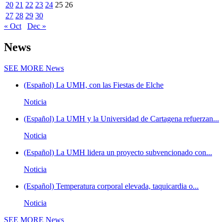
20
21
22
23
24
25
26
27
28
29
30
« Oct
Dec »
News
SEE MORE
News
(Español) La UMH, con las Fiestas de Elche
Noticia
(Español) La UMH y la Universidad de Cartagena refuerzan...
Noticia
(Español) La UMH lidera un proyecto subvencionado con...
Noticia
(Español) Temperatura corporal elevada, taquicardia o...
Noticia
SEE MORE
News