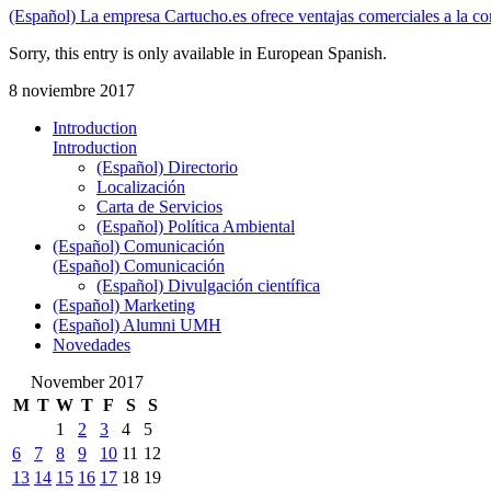
(Español) La empresa Cartucho.es ofrece ventajas comerciales a la co
Sorry, this entry is only available in European Spanish.
8 noviembre 2017
Introduction
Introduction
(Español) Directorio
Localización
Carta de Servicios
(Español) Política Ambiental
(Español) Comunicación
(Español) Comunicación
(Español) Divulgación científica
(Español) Marketing
(Español) Alumni UMH
Novedades
November 2017
M
T
W
T
F
S
S
1
2
3
4
5
6
7
8
9
10
11
12
13
14
15
16
17
18
19