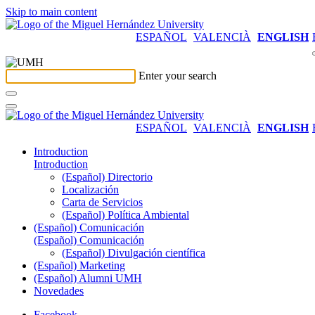
Skip to main content
ESPAÑOL
VALENCIÀ
ENGLISH
Enter your search
ESPAÑOL
VALENCIÀ
ENGLISH
Introduction
Introduction
(Español) Directorio
Localización
Carta de Servicios
(Español) Política Ambiental
(Español) Comunicación
(Español) Comunicación
(Español) Divulgación científica
(Español) Marketing
(Español) Alumni UMH
Novedades
Facebook