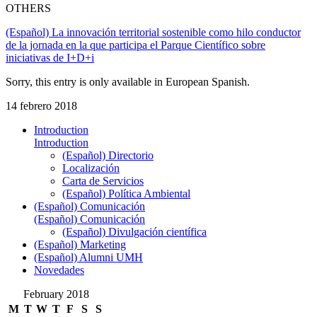
OTHERS
(Español) La innovación territorial sostenible como hilo conductor
de la jornada en la que participa el Parque Científico sobre
iniciativas de I+D+i
Sorry, this entry is only available in European Spanish.
14 febrero 2018
Introduction
Introduction
(Español) Directorio
Localización
Carta de Servicios
(Español) Política Ambiental
(Español) Comunicación
(Español) Comunicación
(Español) Divulgación científica
(Español) Marketing
(Español) Alumni UMH
Novedades
February 2018
M
T
W
T
F
S
S