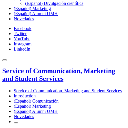
(Español) Divulgación científica
(Español) Marketing
(Español) Alumni UMH
Novedades
Facebook
Twitter
YouTube
Instagram
LinkedIn
Service of Communication, Marketing
and Student Services
Service of Communication, Marketing and Student Services
Introduction
(Español) Comunicación
(Español) Marketing
(Español) Alumni UMH
Novedades