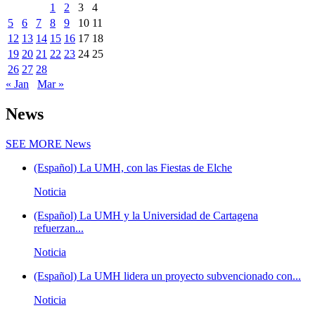
1
2
3
4
5
6
7
8
9
10
11
12
13
14
15
16
17
18
19
20
21
22
23
24
25
26
27
28
« Jan
Mar »
News
SEE MORE
News
(Español) La UMH, con las Fiestas de Elche
Noticia
(Español) La UMH y la Universidad de Cartagena
refuerzan...
Noticia
(Español) La UMH lidera un proyecto subvencionado con...
Noticia