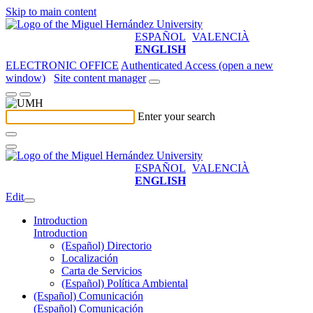
Skip to main content
ESPAÑOL
VALENCIÀ
ENGLISH
ELECTRONIC OFFICE
Authenticated Access (open a new
window)
Site content manager
Enter your search
ESPAÑOL
VALENCIÀ
ENGLISH
Edit
Introduction
Introduction
(Español) Directorio
Localización
Carta de Servicios
(Español) Política Ambiental
(Español) Comunicación
(Español) Comunicación