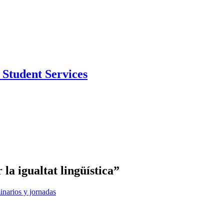
Student Services
la igualtat lingüística”
narios y jornadas