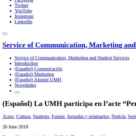
Twitter
YouTube
Instagram
LinkedIn
Service of Communication, Marketing and 
Service of Communication, Marketing and Student Services
Introduction
(Español) Comunicación
(Español) Marketing
(Español) Alumni UMH
Novedades
(Español) La UMH participa en l’acte “Per 
Actos
,
Cultura
,
Students
,
Fuente
,
Jornadas y seminarios
,
Noticia
,
Semi
26 June 2018