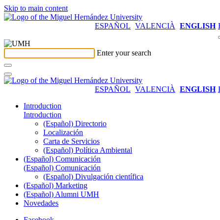
Skip to main content
ESPAÑOL
VALENCIÀ
ENGLISH
Enter your search
ESPAÑOL
VALENCIÀ
ENGLISH
Introduction
Introduction
(Español) Directorio
Localización
Carta de Servicios
(Español) Política Ambiental
(Español) Comunicación
(Español) Comunicación
(Español) Divulgación científica
(Español) Marketing
(Español) Alumni UMH
Novedades
Facebook