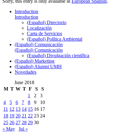
Sorry, this entry is only available in
European Spanish
.
Introduction
Introduction
(Español) Directorio
Localización
Carta de Servicios
(Español) Política Ambiental
(Español) Comunicación
(Español) Comunicación
(Español) Divulgación científica
(Español) Marketing
(Español) Alumni UMH
Novedades
June 2018
M
T
W
T
F
S
S
1
2
3
4
5
6
7
8
9
10
11
12
13
14
15
16
17
18
19
20
21
22
23
24
25
26
27
28
29
30
« May
Jul »