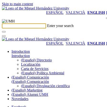
Skip to main content
ESPAÑOL
VALENCIÀ
ENGLISH
Enter your search
ESPAÑOL
VALENCIÀ
ENGLISH
Introduction
Introduction
(Español) Directorio
Localización
Carta de Servicios
(Español) Política Ambiental
(Español) Comunicación
(Español) Comunicación
(Español) Divulgación científica
(Español) Marketing
(Español) Alumni UMH
Novedades
Facebook