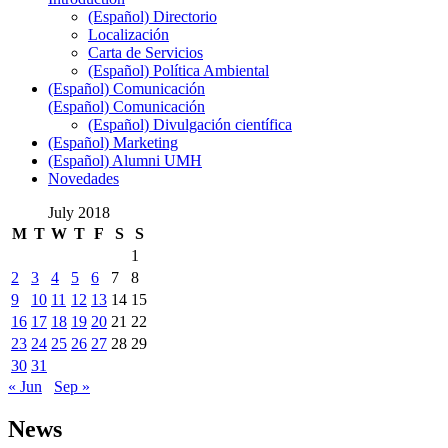
(Español) Directorio
Localización
Carta de Servicios
(Español) Política Ambiental
(Español) Comunicación
(Español) Comunicación
(Español) Divulgación científica
(Español) Marketing
(Español) Alumni UMH
Novedades
July 2018
M
T
W
T
F
S
S
1
2
3
4
5
6
7
8
9
10
11
12
13
14
15
16
17
18
19
20
21
22
23
24
25
26
27
28
29
30
31
« Jun
Sep »
News