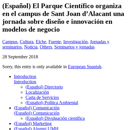
(Español) El Parque Científico organiza
en el campus de Sant Joan d’Alacant una
jornada sobre diseño e innovación en
modelos de negocio
Campus
,
Cultura
,
Elche
,
Fuente
,
Investigación
,
Jornadas y
seminarios
,
Noticia
,
Others
,
Seminarios y jornadas
28 September 2018
Sorry, this entry is only available in
European Spanish
.
Introduction
Introduction
(Español) Directorio
Localización
Carta de Servicios
(Español) Política Ambiental
(Español) Comunicación
(Español) Comunicación
(Español) Divulgación científica
(Español) Marketing
(Español) Alumni UMH