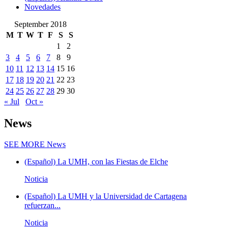
Novedades
September 2018
M
T
W
T
F
S
S
1
2
3
4
5
6
7
8
9
10
11
12
13
14
15
16
17
18
19
20
21
22
23
24
25
26
27
28
29
30
« Jul
Oct »
News
SEE MORE
News
(Español) La UMH, con las Fiestas de Elche
Noticia
(Español) La UMH y la Universidad de Cartagena
refuerzan...
Noticia