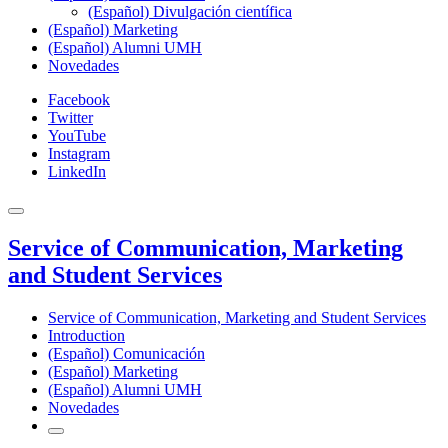
(Español) Divulgación científica
(Español) Marketing
(Español) Alumni UMH
Novedades
Facebook
Twitter
YouTube
Instagram
LinkedIn
Service of Communication, Marketing
and Student Services
Service of Communication, Marketing and Student Services
Introduction
(Español) Comunicación
(Español) Marketing
(Español) Alumni UMH
Novedades