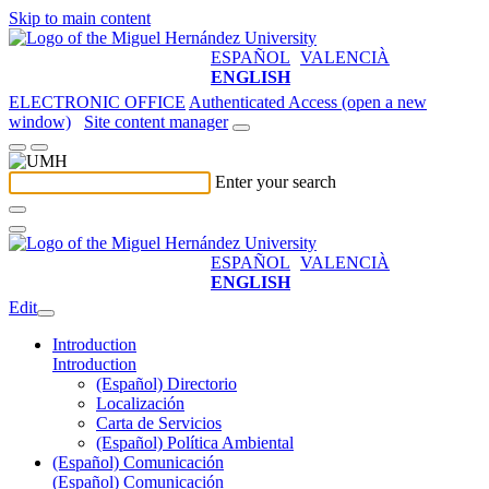
Skip to main content
ESPAÑOL
VALENCIÀ
ENGLISH
ELECTRONIC OFFICE
Authenticated Access (open a new
window)
Site content manager
Enter your search
ESPAÑOL
VALENCIÀ
ENGLISH
Edit
Introduction
Introduction
(Español) Directorio
Localización
Carta de Servicios
(Español) Política Ambiental
(Español) Comunicación
(Español) Comunicación