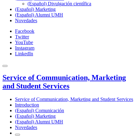
(Español) Divulgación científica
(Español) Marketing
(Español) Alumni UMH
Novedades
Facebook
Twitter
YouTube
Instagram
LinkedIn
Service of Communication, Marketing
and Student Services
Service of Communication, Marketing and Student Services
Introduction
(Español) Comunicación
(Español) Marketing
(Español) Alumni UMH
Novedades