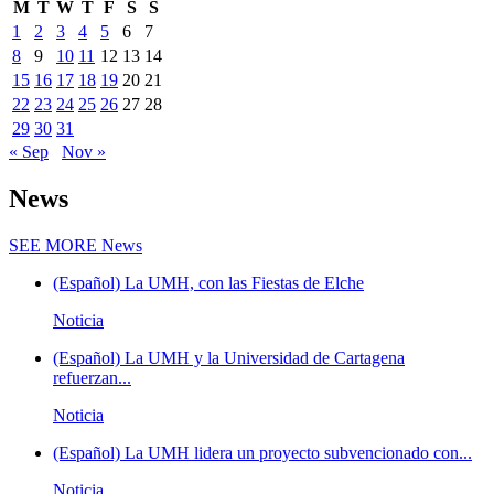
M
T
W
T
F
S
S
1
2
3
4
5
6
7
8
9
10
11
12
13
14
15
16
17
18
19
20
21
22
23
24
25
26
27
28
29
30
31
« Sep
Nov »
News
SEE MORE
News
(Español) La UMH, con las Fiestas de Elche
Noticia
(Español) La UMH y la Universidad de Cartagena
refuerzan...
Noticia
(Español) La UMH lidera un proyecto subvencionado con...
Noticia