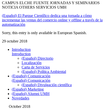
CAMPUS ELCHE FUENTE JORNADAS Y SEMINARIOS
NOTICIA OTHERS SERVICIOS UMH
(Español) El Parque Científico dedica una jornada a cómo
incrementar las ventas del comercio online y offline a través de la
automatización
Sorry, this entry is only available in European Spanish.
29 octubre 2018
Introduction
Introduction
(Español) Directorio
Localización
Carta de Servicios
(Español) Política Ambiental
(Español) Comunicación
(Español) Comunicación
(Español) Divulgación científica
(Español) Marketing
(Español) Alumni UMH
Novedades
October 2018