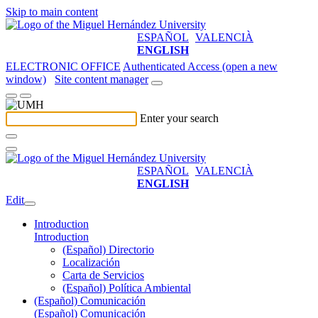
Skip to main content
ESPAÑOL
VALENCIÀ
ENGLISH
ELECTRONIC OFFICE
Authenticated Access (open a new
window)
Site content manager
Enter your search
ESPAÑOL
VALENCIÀ
ENGLISH
Edit
Introduction
Introduction
(Español) Directorio
Localización
Carta de Servicios
(Español) Política Ambiental
(Español) Comunicación
(Español) Comunicación