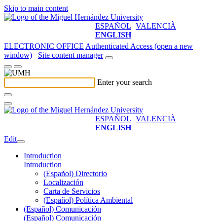
Skip to main content
ESPAÑOL
VALENCIÀ
ENGLISH
ELECTRONIC OFFICE
Authenticated Access (open a new
window)
Site content manager
Enter your search
ESPAÑOL
VALENCIÀ
ENGLISH
Edit
Introduction
Introduction
(Español) Directorio
Localización
Carta de Servicios
(Español) Política Ambiental
(Español) Comunicación
(Español) Comunicación