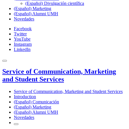
(Español) Divulgación científica
(Español) Marketing
(Español) Alumni UMH
Novedades
Facebook
Twitter
YouTube
Instagram
LinkedIn
Service of Communication, Marketing
and Student Services
Service of Communication, Marketing and Student Services
Introduction
(Español) Comunicación
(Español) Marketing
(Español) Alumni UMH
Novedades