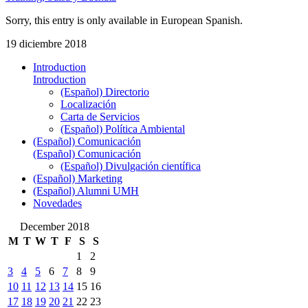
Sorry, this entry is only available in European Spanish.
19 diciembre 2018
Introduction
Introduction
(Español) Directorio
Localización
Carta de Servicios
(Español) Política Ambiental
(Español) Comunicación
(Español) Comunicación
(Español) Divulgación científica
(Español) Marketing
(Español) Alumni UMH
Novedades
December 2018
M
T
W
T
F
S
S
1
2
3
4
5
6
7
8
9
10
11
12
13
14
15
16
17
18
19
20
21
22
23