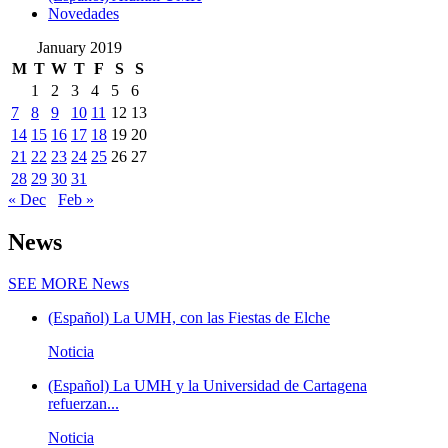
Novedades
January 2019
M
T
W
T
F
S
S
1
2
3
4
5
6
7
8
9
10
11
12
13
14
15
16
17
18
19
20
21
22
23
24
25
26
27
28
29
30
31
« Dec
Feb »
News
SEE MORE
News
(Español) La UMH, con las Fiestas de Elche
Noticia
(Español) La UMH y la Universidad de Cartagena
refuerzan...
Noticia