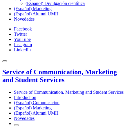
(Español) Divulgación científica
(Español) Marketing
(Español) Alumni UMH
Novedades
Facebook
Twitter
YouTube
Instagram
LinkedIn
Service of Communication, Marketing
and Student Services
Service of Communication, Marketing and Student Services
Introduction
(Español) Comunicación
(Español) Marketing
(Español) Alumni UMH
Novedades