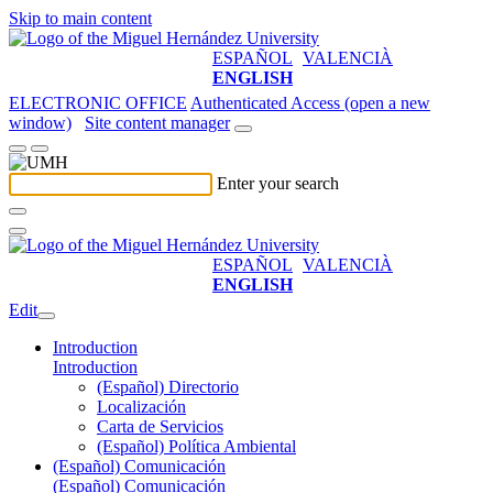
Skip to main content
ESPAÑOL
VALENCIÀ
ENGLISH
ELECTRONIC OFFICE
Authenticated Access (open a new
window)
Site content manager
Enter your search
ESPAÑOL
VALENCIÀ
ENGLISH
Edit
Introduction
Introduction
(Español) Directorio
Localización
Carta de Servicios
(Español) Política Ambiental
(Español) Comunicación
(Español) Comunicación