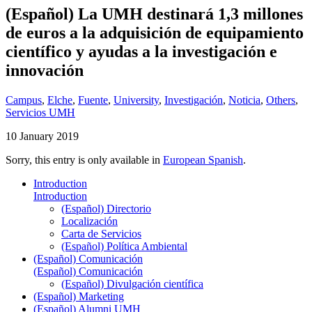
(Español) La UMH destinará 1,3 millones
de euros a la adquisición de equipamiento
científico y ayudas a la investigación e
innovación
Campus
,
Elche
,
Fuente
,
University
,
Investigación
,
Noticia
,
Others
,
Servicios UMH
10 January 2019
Sorry, this entry is only available in
European Spanish
.
Introduction
Introduction
(Español) Directorio
Localización
Carta de Servicios
(Español) Política Ambiental
(Español) Comunicación
(Español) Comunicación
(Español) Divulgación científica
(Español) Marketing
(Español) Alumni UMH