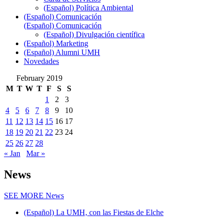
(Español) Política Ambiental
(Español) Comunicación
(Español) Comunicación
(Español) Divulgación científica
(Español) Marketing
(Español) Alumni UMH
Novedades
February 2019
M
T
W
T
F
S
S
1
2
3
4
5
6
7
8
9
10
11
12
13
14
15
16
17
18
19
20
21
22
23
24
25
26
27
28
« Jan
Mar »
News
SEE MORE
News
(Español) La UMH, con las Fiestas de Elche