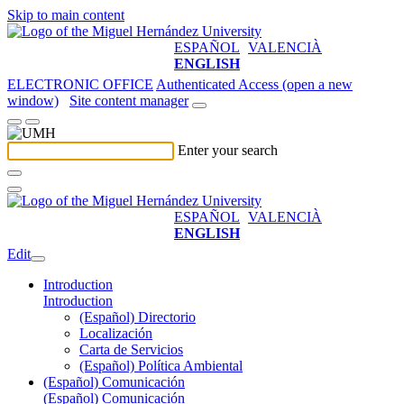
Skip to main content
ESPAÑOL
VALENCIÀ
ENGLISH
ELECTRONIC OFFICE
Authenticated Access (open a new
window)
Site content manager
Enter your search
ESPAÑOL
VALENCIÀ
ENGLISH
Edit
Introduction
Introduction
(Español) Directorio
Localización
Carta de Servicios
(Español) Política Ambiental
(Español) Comunicación
(Español) Comunicación