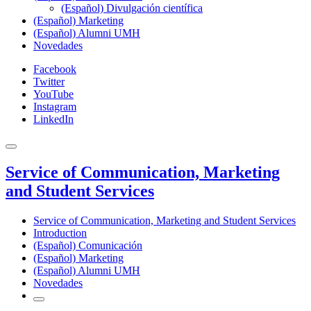
(Español) Divulgación científica
(Español) Marketing
(Español) Alumni UMH
Novedades
Facebook
Twitter
YouTube
Instagram
LinkedIn
Service of Communication, Marketing
and Student Services
Service of Communication, Marketing and Student Services
Introduction
(Español) Comunicación
(Español) Marketing
(Español) Alumni UMH
Novedades