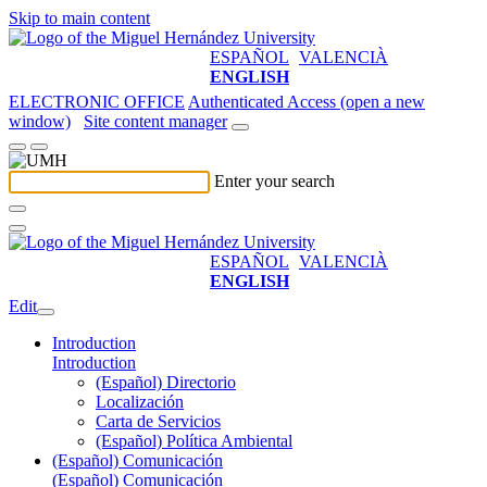
Skip to main content
ESPAÑOL
VALENCIÀ
ENGLISH
ELECTRONIC OFFICE
Authenticated Access (open a new
window)
Site content manager
Enter your search
ESPAÑOL
VALENCIÀ
ENGLISH
Edit
Introduction
Introduction
(Español) Directorio
Localización
Carta de Servicios
(Español) Política Ambiental
(Español) Comunicación
(Español) Comunicación