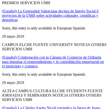
PREMIOS SERVICIOS UMH
(Español) La Generalitat Valenciana declara de Interés Social 6
proyectos de la UMH sobre actividades culturales, científicas y
deportivas
Sorry, this entry is only available in European Spanish.
29 mayo 2019
CAMPUS ELCHE FUENTE UNIVERSITY NOTICIA OTHERS
SERVICIOS UMH
(Español) Colaboración con la Cámara de Comercio de Orihuela
para impulsar el emprendimiento y la consolidación empresarial en
el municipio y comarca
Sorry, this entry is only available in European Spanish.
29 mayo 2019
ALTEA CAMPUS CULTURA ELCHE STUDENTS FUENTE
JORNADAS Y SEMINARIOS NOTICIA OTHERS OTHERS
SERVICIOS UMH
(Español) La Cátedra Anetta Nicoli reivindica la figura de Juana