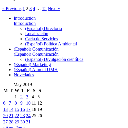
« Previous
1
2
3
4
…
15
Next »
Introduction
Introduction
(Español) Directorio
Localización
Carta de Servicios
(Español) Política Ambiental
(Español) Comunicación
(Español) Comunicación
(Español) Divulgación científica
(Español) Marketing
(Español) Alumni UMH
Novedades
May 2019
M
T
W
T
F
S
S
1
2
3
4
5
6
7
8
9
10
11
12
13
14
15
16
17
18
19
20
21
22
23
24
25
26
27
28
29
30
31
« Apr
Jun »