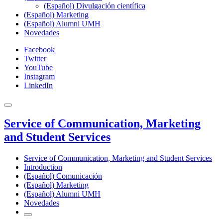
(Español) Divulgación científica
(Español) Marketing
(Español) Alumni UMH
Novedades
Facebook
Twitter
YouTube
Instagram
LinkedIn
Service of Communication, Marketing
and Student Services
Service of Communication, Marketing and Student Services
Introduction
(Español) Comunicación
(Español) Marketing
(Español) Alumni UMH
Novedades