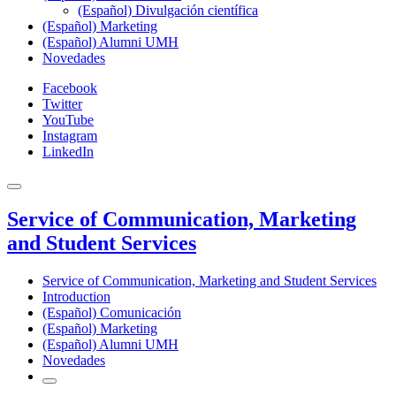
(Español) Divulgación científica
(Español) Marketing
(Español) Alumni UMH
Novedades
Facebook
Twitter
YouTube
Instagram
LinkedIn
Service of Communication, Marketing
and Student Services
Service of Communication, Marketing and Student Services
Introduction
(Español) Comunicación
(Español) Marketing
(Español) Alumni UMH
Novedades