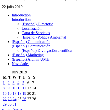
22 julio 2019
Introduction
Introduction
(Español) Directorio
Localización
Carta de Servicios
(Español) Política Ambiental
(Español) Comunicación
(Español) Comunicación
(Español) Divulgación científica
(Español) Marketing
(Español) Alumni UMH
Novedades
July 2019
M
T
W
T
F
S
S
1
2
3
4
5
6
7
8
9
10
11
12
13
14
15
16
17
18
19
20
21
22
23
24
25
26
27
28
29
30
31
« Jun
Sep »