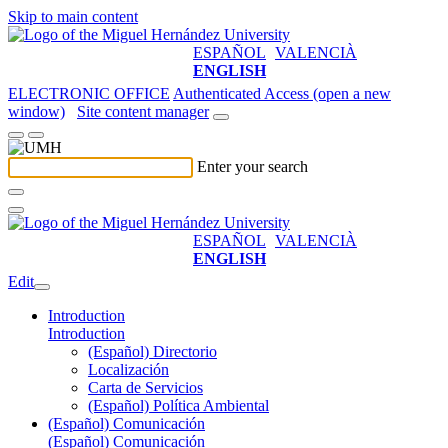
Skip to main content
ESPAÑOL
VALENCIÀ
ENGLISH
ELECTRONIC OFFICE
Authenticated Access (open a new
window)
Site content manager
Enter your search
ESPAÑOL
VALENCIÀ
ENGLISH
Edit
Introduction
Introduction
(Español) Directorio
Localización
Carta de Servicios
(Español) Política Ambiental
(Español) Comunicación
(Español) Comunicación