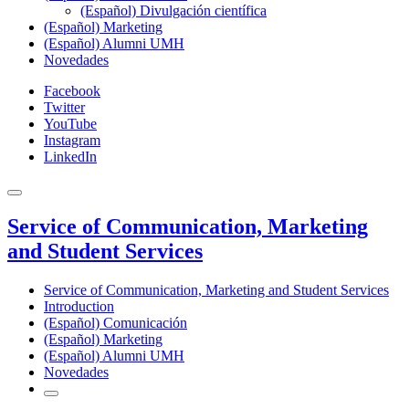
(Español) Divulgación científica
(Español) Marketing
(Español) Alumni UMH
Novedades
Facebook
Twitter
YouTube
Instagram
LinkedIn
Service of Communication, Marketing
and Student Services
Service of Communication, Marketing and Student Services
Introduction
(Español) Comunicación
(Español) Marketing
(Español) Alumni UMH
Novedades