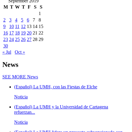
September 2019
M
T
W
T
F
S
S
1
2
3
4
5
6
7
8
9
10
11
12
13
14
15
16
17
18
19
20
21
22
23
24
25
26
27
28
29
30
« Jul
Oct »
News
SEE MORE
News
(Español) La UMH, con las Fiestas de Elche
Noticia
(Español) La UMH y la Universidad de Cartagena
refuerzan...
Noticia