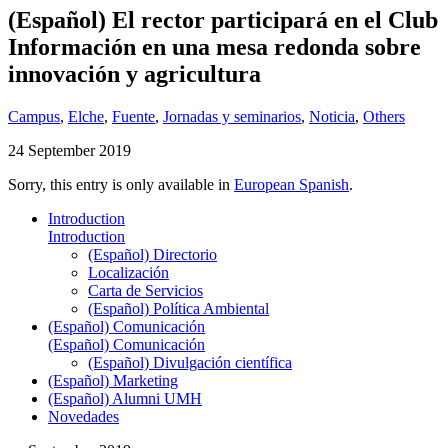
(Español) El rector participará en el Club
Información en una mesa redonda sobre
innovación y agricultura
Campus
,
Elche
,
Fuente
,
Jornadas y seminarios
,
Noticia
,
Others
24 September 2019
Sorry, this entry is only available in
European Spanish
.
Introduction
Introduction
(Español) Directorio
Localización
Carta de Servicios
(Español) Política Ambiental
(Español) Comunicación
(Español) Comunicación
(Español) Divulgación científica
(Español) Marketing
(Español) Alumni UMH
Novedades