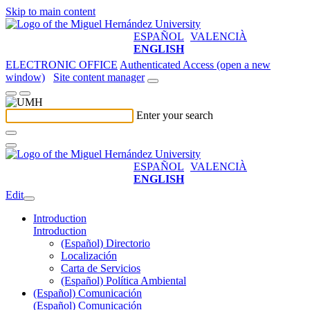
Skip to main content
ESPAÑOL
VALENCIÀ
ENGLISH
ELECTRONIC OFFICE
Authenticated Access (open a new
window)
Site content manager
Enter your search
ESPAÑOL
VALENCIÀ
ENGLISH
Edit
Introduction
Introduction
(Español) Directorio
Localización
Carta de Servicios
(Español) Política Ambiental
(Español) Comunicación
(Español) Comunicación