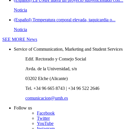
(Español) La UMH lidera un proyecto subvencionado con...
Noticia
(Español) Temperatura corporal elevada, taquicardia o...
Noticia
SEE MORE
News
Service of Communication, Marketing and Student Services
Edif. Rectorado y Consejo Social
Avda. de la Universidad, s/n
03202 Elche (Alicante)
Tel. +34 96 665 8743 | +34 96 522 2646
comunicacion@umh.es
Follow us
Facebook
Twitter
YouTube
Instagram