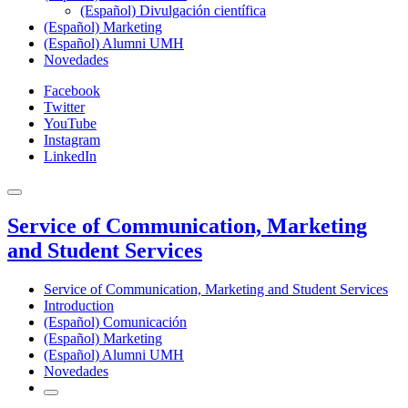
(Español) Divulgación científica
(Español) Marketing
(Español) Alumni UMH
Novedades
Facebook
Twitter
YouTube
Instagram
LinkedIn
Service of Communication, Marketing
and Student Services
Service of Communication, Marketing and Student Services
Introduction
(Español) Comunicación
(Español) Marketing
(Español) Alumni UMH
Novedades