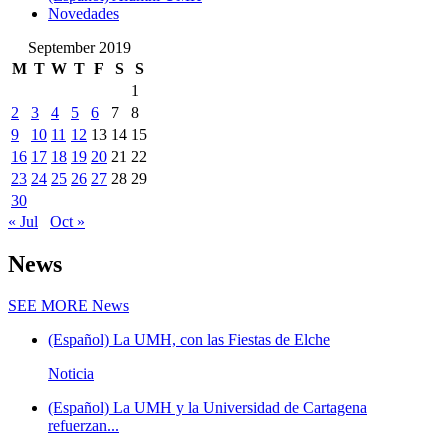
Novedades
September 2019
M
T
W
T
F
S
S
1
2
3
4
5
6
7
8
9
10
11
12
13
14
15
16
17
18
19
20
21
22
23
24
25
26
27
28
29
30
« Jul
Oct »
News
SEE MORE
News
(Español) La UMH, con las Fiestas de Elche
Noticia
(Español) La UMH y la Universidad de Cartagena
refuerzan...