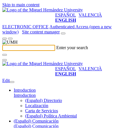
Skip to main content
ESPAÑOL
VALENCIÀ
ENGLISH
ELECTRONIC OFFICE
Authenticated Access (open a new
window)
Site content manager
Enter your search
ESPAÑOL
VALENCIÀ
ENGLISH
Edit
Introduction
Introduction
(Español) Directorio
Localización
Carta de Servicios
(Español) Política Ambiental
(Español) Comunicación
(Español) Comunicación