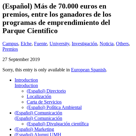
(Español) Más de 70.000 euros en
premios, entre los ganadores de los
programas de emprendimiento del
Parque Científico
Campus
,
Elche
,
Fuente
,
University
,
Investigación
,
Noticia
,
Others
,
Premios
27 September 2019
Sorry, this entry is only available in
European Spanish
.
Introduction
Introduction
(Español) Directorio
Localización
Carta de Servicios
(Español) Política Ambiental
(Español) Comunicación
(Español) Comunicación
(Español) Divulgación científica
(Español) Marketing
(Español) Alumni UMH