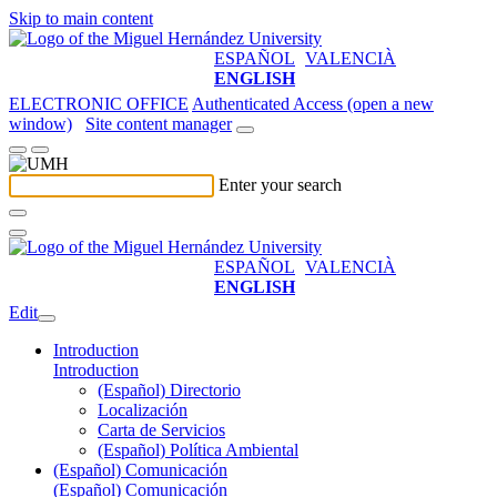
Skip to main content
ESPAÑOL
VALENCIÀ
ENGLISH
ELECTRONIC OFFICE
Authenticated Access (open a new
window)
Site content manager
Enter your search
ESPAÑOL
VALENCIÀ
ENGLISH
Edit
Introduction
Introduction
(Español) Directorio
Localización
Carta de Servicios
(Español) Política Ambiental
(Español) Comunicación
(Español) Comunicación