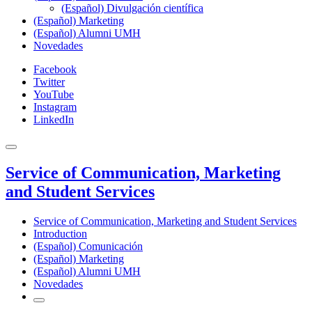
(Español) Divulgación científica
(Español) Marketing
(Español) Alumni UMH
Novedades
Facebook
Twitter
YouTube
Instagram
LinkedIn
Service of Communication, Marketing
and Student Services
Service of Communication, Marketing and Student Services
Introduction
(Español) Comunicación
(Español) Marketing
(Español) Alumni UMH
Novedades