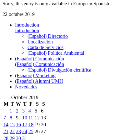
Sorry, this entry is only available in European Spanish.
22 octubre 2019
Introduction
Introduction
(Español) Directorio
Localización
Carta de Servicios
(Español) Política Ambiental
(Español) Comunicación
(Español) Comunicación
(Español) Divulgación científica
(Español) Marketing
(Español) Alumni UMH
Novedades
October 2019
M
T
W
T
F
S
S
1
2
3
4
5
6
7
8
9
10
11
12
13
14
15
16
17
18
19
20
21
22
23
24
25
26
27
28
29
30
31