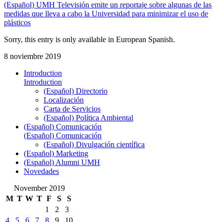
(Español) UMH Televisión emite un reportaje sobre algunas de las
medidas que lleva a cabo la Universidad para minimizar el uso de
plásticos
Sorry, this entry is only available in European Spanish.
8 noviembre 2019
Introduction
Introduction
(Español) Directorio
Localización
Carta de Servicios
(Español) Política Ambiental
(Español) Comunicación
(Español) Comunicación
(Español) Divulgación científica
(Español) Marketing
(Español) Alumni UMH
Novedades
November 2019
M
T
W
T
F
S
S
1
2
3
4
5
6
7
8
9
10