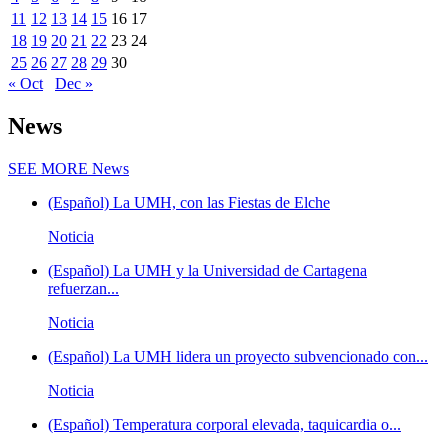
11
12
13
14
15
16
17
18
19
20
21
22
23
24
25
26
27
28
29
30
« Oct
Dec »
News
SEE MORE
News
(Español) La UMH, con las Fiestas de Elche
Noticia
(Español) La UMH y la Universidad de Cartagena
refuerzan...
Noticia
(Español) La UMH lidera un proyecto subvencionado con...
Noticia
(Español) Temperatura corporal elevada, taquicardia o...