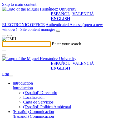
Skip to main content
ESPAÑOL
VALENCIÀ
ENGLISH
ELECTRONIC OFFICE
Authenticated Access (open a new
window)
Site content manager
Enter your search
ESPAÑOL
VALENCIÀ
ENGLISH
Edit
Introduction
Introduction
(Español) Directorio
Localización
Carta de Servicios
(Español) Política Ambiental
(Español) Comunicación
(Español) Comunicación