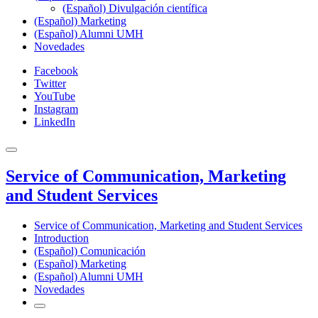
(Español) Divulgación científica
(Español) Marketing
(Español) Alumni UMH
Novedades
Facebook
Twitter
YouTube
Instagram
LinkedIn
Service of Communication, Marketing
and Student Services
Service of Communication, Marketing and Student Services
Introduction
(Español) Comunicación
(Español) Marketing
(Español) Alumni UMH
Novedades