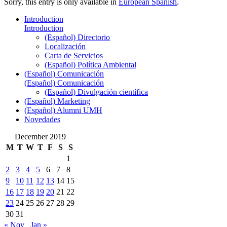
Sorry, this entry is only available in
European Spanish
.
Introduction
Introduction
(Español) Directorio
Localización
Carta de Servicios
(Español) Política Ambiental
(Español) Comunicación
(Español) Comunicación
(Español) Divulgación científica
(Español) Marketing
(Español) Alumni UMH
Novedades
December 2019
M
T
W
T
F
S
S
1
2
3
4
5
6
7
8
9
10
11
12
13
14
15
16
17
18
19
20
21
22
23
24
25
26
27
28
29
30
31
« Nov
Jan »