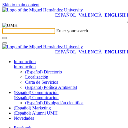
Skip to main content
ESPAÑOL
VALENCIÀ
ENGLISH
Enter your search
ESPAÑOL
VALENCIÀ
ENGLISH
Introduction
Introduction
(Español) Directorio
Localización
Carta de Servicios
(Español) Política Ambiental
(Español) Comunicación
(Español) Comunicación
(Español) Divulgación científica
(Español) Marketing
(Español) Alumni UMH
Novedades
Facebook