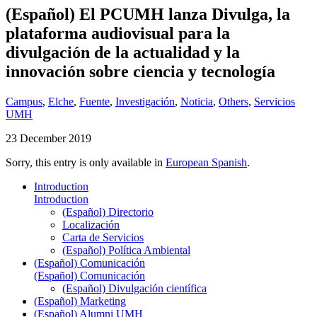
(Español) El PCUMH lanza Divulga, la
plataforma audiovisual para la
divulgación de la actualidad y la
innovación sobre ciencia y tecnología
Campus
,
Elche
,
Fuente
,
Investigación
,
Noticia
,
Others
,
Servicios
UMH
23 December 2019
Sorry, this entry is only available in
European Spanish
.
Introduction
Introduction
(Español) Directorio
Localización
Carta de Servicios
(Español) Política Ambiental
(Español) Comunicación
(Español) Comunicación
(Español) Divulgación científica
(Español) Marketing
(Español) Alumni UMH