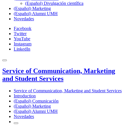
(Español) Divulgación científica
(Español) Marketing
(Español) Alumni UMH
Novedades
Facebook
Twitter
YouTube
Instagram
LinkedIn
Service of Communication, Marketing
and Student Services
Service of Communication, Marketing and Student Services
Introduction
(Español) Comunicación
(Español) Marketing
(Español) Alumni UMH
Novedades