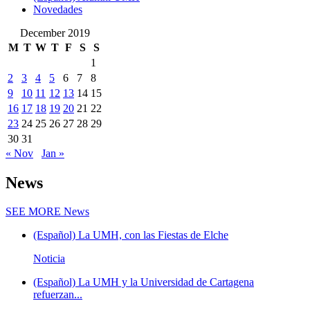
Novedades
December 2019
M
T
W
T
F
S
S
1
2
3
4
5
6
7
8
9
10
11
12
13
14
15
16
17
18
19
20
21
22
23
24
25
26
27
28
29
30
31
« Nov
Jan »
News
SEE MORE
News
(Español) La UMH, con las Fiestas de Elche
Noticia
(Español) La UMH y la Universidad de Cartagena
refuerzan...