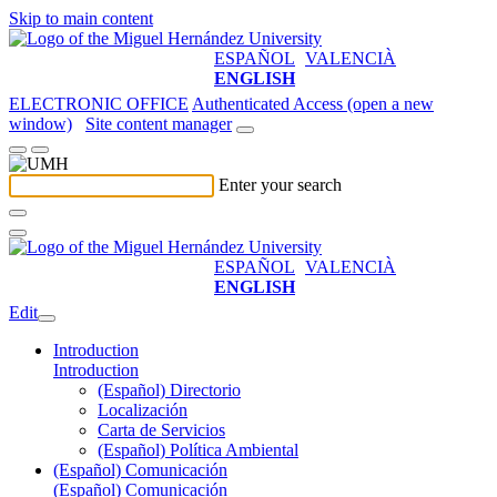
Skip to main content
ESPAÑOL
VALENCIÀ
ENGLISH
ELECTRONIC OFFICE
Authenticated Access (open a new
window)
Site content manager
Enter your search
ESPAÑOL
VALENCIÀ
ENGLISH
Edit
Introduction
Introduction
(Español) Directorio
Localización
Carta de Servicios
(Español) Política Ambiental
(Español) Comunicación
(Español) Comunicación