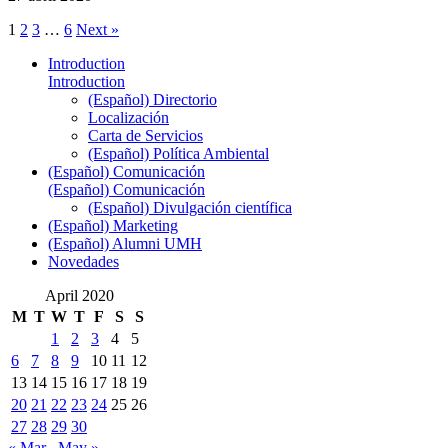
1
2
3
…
6
Next »
Introduction
Introduction
(Español) Directorio
Localización
Carta de Servicios
(Español) Política Ambiental
(Español) Comunicación
(Español) Comunicación
(Español) Divulgación científica
(Español) Marketing
(Español) Alumni UMH
Novedades
April 2020
M
T
W
T
F
S
S
1
2
3
4
5
6
7
8
9
10
11
12
13
14
15
16
17
18
19
20
21
22
23
24
25
26
27
28
29
30
« Mar
May »