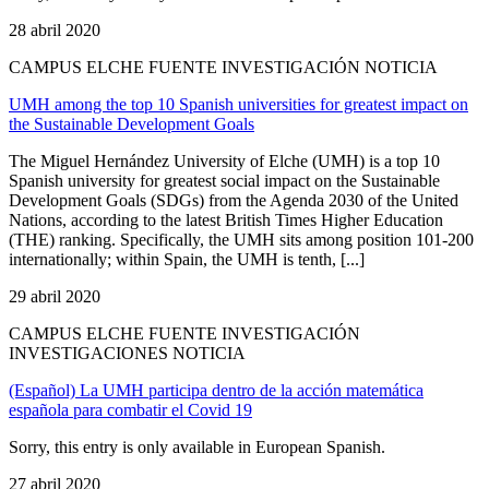
28 abril 2020
CAMPUS ELCHE FUENTE INVESTIGACIÓN NOTICIA
UMH among the top 10 Spanish universities for greatest impact on
the Sustainable Development Goals
The Miguel Hernández University of Elche (UMH) is a top 10
Spanish university for greatest social impact on the Sustainable
Development Goals (SDGs) from the Agenda 2030 of the United
Nations, according to the latest British Times Higher Education
(THE) ranking. Specifically, the UMH sits among position 101-200
internationally; within Spain, the UMH is tenth, [...]
29 abril 2020
CAMPUS ELCHE FUENTE INVESTIGACIÓN
INVESTIGACIONES NOTICIA
(Español) La UMH participa dentro de la acción matemática
española para combatir el Covid 19
Sorry, this entry is only available in European Spanish.
27 abril 2020