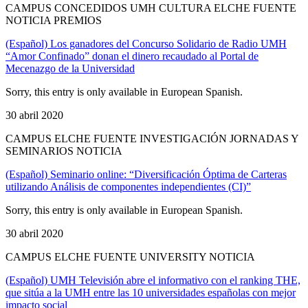
CAMPUS CONCEDIDOS UMH CULTURA ELCHE FUENTE
NOTICIA PREMIOS
(Español) Los ganadores del Concurso Solidario de Radio UMH
“Amor Confinado” donan el dinero recaudado al Portal de
Mecenazgo de la Universidad
Sorry, this entry is only available in European Spanish.
30 abril 2020
CAMPUS ELCHE FUENTE INVESTIGACIÓN JORNADAS Y
SEMINARIOS NOTICIA
(Español) Seminario online: “Diversificación Óptima de Carteras
utilizando Análisis de componentes independientes (CI)”
Sorry, this entry is only available in European Spanish.
30 abril 2020
CAMPUS ELCHE FUENTE UNIVERSITY NOTICIA
(Español) UMH Televisión abre el informativo con el ranking THE,
que sitúa a la UMH entre las 10 universidades españolas con mejor
impacto social