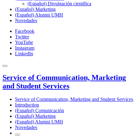
(Español) Divulgación científica
(Español) Marketing
(Español) Alumni UMH
Novedades
Facebook
Twitter
YouTube
Instagram
LinkedIn
Service of Communication, Marketing
and Student Services
Service of Communication, Marketing and Student Services
Introduction
(Español) Comunicación
(Español) Marketing
(Español) Alumni UMH
Novedades