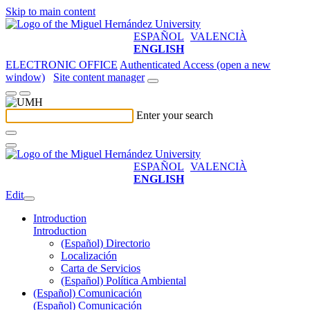
Skip to main content
ESPAÑOL
VALENCIÀ
ENGLISH
ELECTRONIC OFFICE
Authenticated Access (open a new
window)
Site content manager
Enter your search
ESPAÑOL
VALENCIÀ
ENGLISH
Edit
Introduction
Introduction
(Español) Directorio
Localización
Carta de Servicios
(Español) Política Ambiental
(Español) Comunicación
(Español) Comunicación