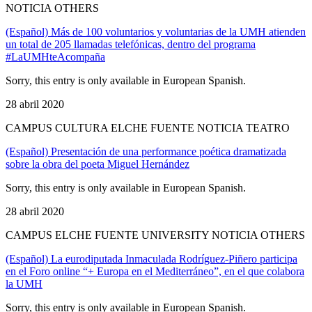
NOTICIA OTHERS
(Español) Más de 100 voluntarios y voluntarias de la UMH atienden
un total de 205 llamadas telefónicas, dentro del programa
#LaUMHteAcompaña
Sorry, this entry is only available in European Spanish.
28 abril 2020
CAMPUS CULTURA ELCHE FUENTE NOTICIA TEATRO
(Español) Presentación de una performance poética dramatizada
sobre la obra del poeta Miguel Hernández
Sorry, this entry is only available in European Spanish.
28 abril 2020
CAMPUS ELCHE FUENTE UNIVERSITY NOTICIA OTHERS
(Español) La eurodiputada Inmaculada Rodríguez-Piñero participa
en el Foro online “+ Europa en el Mediterráneo”, en el que colabora
la UMH
Sorry, this entry is only available in European Spanish.