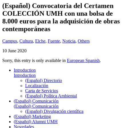
(Español) Convocatoria del Certamen
COLECCIÓN UMH con una bolsa de
8.000 euros para la adquisición de obras
contemporáneas
Campus
,
Cultura
,
Elche
,
Fuente
,
Noticia
,
Others
10 June 2020
Sorry, this entry is only available in
European Spanish
.
Introduction
Introduction
(Español) Directorio
Localización
Carta de Servicios
(Español) Política Ambiental
(Español) Comunicación
(Español) Comunicación
(Español) Divulgación científica
(Español) Marketing
(Español) Alumni UMH
Novedades