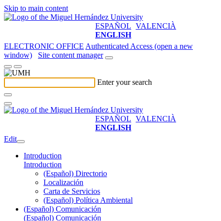
Skip to main content
ESPAÑOL
VALENCIÀ
ENGLISH
ELECTRONIC OFFICE
Authenticated Access (open a new
window)
Site content manager
Enter your search
ESPAÑOL
VALENCIÀ
ENGLISH
Edit
Introduction
Introduction
(Español) Directorio
Localización
Carta de Servicios
(Español) Política Ambiental
(Español) Comunicación
(Español) Comunicación