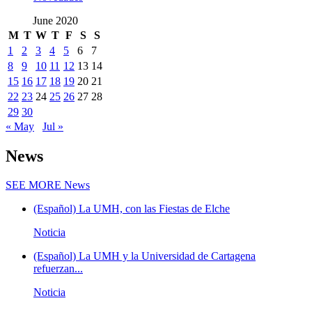
June 2020
M
T
W
T
F
S
S
1
2
3
4
5
6
7
8
9
10
11
12
13
14
15
16
17
18
19
20
21
22
23
24
25
26
27
28
29
30
« May
Jul »
News
SEE MORE
News
(Español) La UMH, con las Fiestas de Elche
Noticia
(Español) La UMH y la Universidad de Cartagena
refuerzan...
Noticia