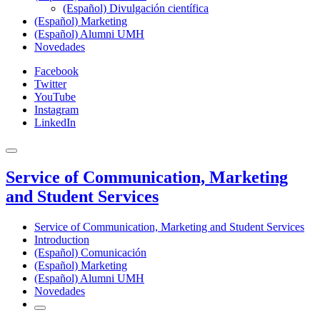
(Español) Divulgación científica
(Español) Marketing
(Español) Alumni UMH
Novedades
Facebook
Twitter
YouTube
Instagram
LinkedIn
Service of Communication, Marketing
and Student Services
Service of Communication, Marketing and Student Services
Introduction
(Español) Comunicación
(Español) Marketing
(Español) Alumni UMH
Novedades