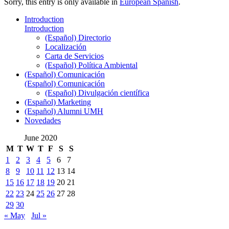
Sorry, this entry is only available in
European Spanish
.
Introduction
Introduction
(Español) Directorio
Localización
Carta de Servicios
(Español) Política Ambiental
(Español) Comunicación
(Español) Comunicación
(Español) Divulgación científica
(Español) Marketing
(Español) Alumni UMH
Novedades
June 2020
M
T
W
T
F
S
S
1
2
3
4
5
6
7
8
9
10
11
12
13
14
15
16
17
18
19
20
21
22
23
24
25
26
27
28
29
30
« May
Jul »