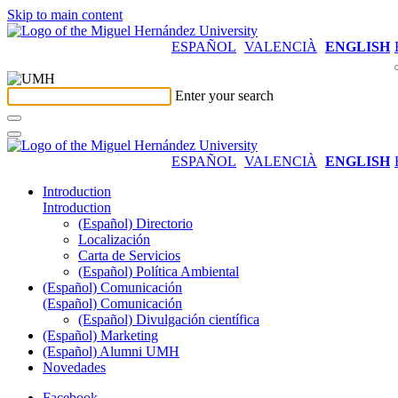
Skip to main content
ESPAÑOL
VALENCIÀ
ENGLISH
Enter your search
ESPAÑOL
VALENCIÀ
ENGLISH
Introduction
Introduction
(Español) Directorio
Localización
Carta de Servicios
(Español) Política Ambiental
(Español) Comunicación
(Español) Comunicación
(Español) Divulgación científica
(Español) Marketing
(Español) Alumni UMH
Novedades
Facebook