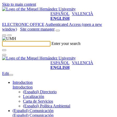
Skip to main content
ESPAÑOL
VALENCIÀ
ENGLISH
ELECTRONIC OFFICE
Authenticated Access (open a new
window)
Site content manager
Enter your search
ESPAÑOL
VALENCIÀ
ENGLISH
Edit
Introduction
Introduction
(Español) Directorio
Localización
Carta de Servicios
(Español) Política Ambiental
(Español) Comunicación
(Español) Comunicación