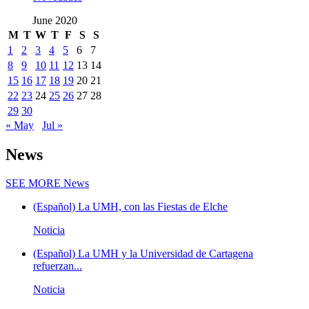
June 2020
M
T
W
T
F
S
S
1
2
3
4
5
6
7
8
9
10
11
12
13
14
15
16
17
18
19
20
21
22
23
24
25
26
27
28
29
30
« May
Jul »
News
SEE MORE
News
(Español) La UMH, con las Fiestas de Elche
Noticia
(Español) La UMH y la Universidad de Cartagena
refuerzan...
Noticia