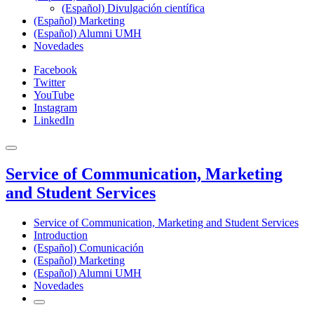
(Español) Divulgación científica
(Español) Marketing
(Español) Alumni UMH
Novedades
Facebook
Twitter
YouTube
Instagram
LinkedIn
Service of Communication, Marketing
and Student Services
Service of Communication, Marketing and Student Services
Introduction
(Español) Comunicación
(Español) Marketing
(Español) Alumni UMH
Novedades