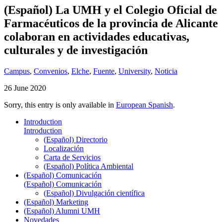
(Español) La UMH y el Colegio Oficial de
Farmacéuticos de la provincia de Alicante
colaboran en actividades educativas,
culturales y de investigación
Campus
,
Convenios
,
Elche
,
Fuente
,
University
,
Noticia
26 June 2020
Sorry, this entry is only available in
European Spanish
.
Introduction
Introduction
(Español) Directorio
Localización
Carta de Servicios
(Español) Política Ambiental
(Español) Comunicación
(Español) Comunicación
(Español) Divulgación científica
(Español) Marketing
(Español) Alumni UMH
Novedades