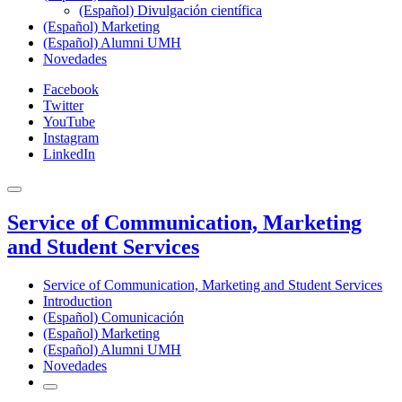
(Español) Divulgación científica
(Español) Marketing
(Español) Alumni UMH
Novedades
Facebook
Twitter
YouTube
Instagram
LinkedIn
Service of Communication, Marketing
and Student Services
Service of Communication, Marketing and Student Services
Introduction
(Español) Comunicación
(Español) Marketing
(Español) Alumni UMH
Novedades