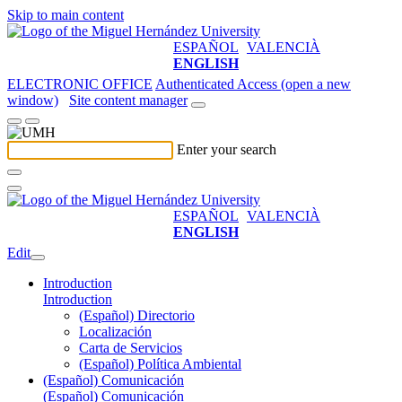
Skip to main content
ESPAÑOL
VALENCIÀ
ENGLISH
ELECTRONIC OFFICE
Authenticated Access (open a new
window)
Site content manager
Enter your search
ESPAÑOL
VALENCIÀ
ENGLISH
Edit
Introduction
Introduction
(Español) Directorio
Localización
Carta de Servicios
(Español) Política Ambiental
(Español) Comunicación
(Español) Comunicación