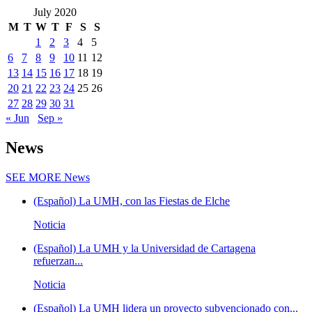
July 2020
M
T
W
T
F
S
S
1
2
3
4
5
6
7
8
9
10
11
12
13
14
15
16
17
18
19
20
21
22
23
24
25
26
27
28
29
30
31
« Jun
Sep »
News
SEE MORE
News
(Español) La UMH, con las Fiestas de Elche
Noticia
(Español) La UMH y la Universidad de Cartagena
refuerzan...
Noticia
(Español) La UMH lidera un proyecto subvencionado con...