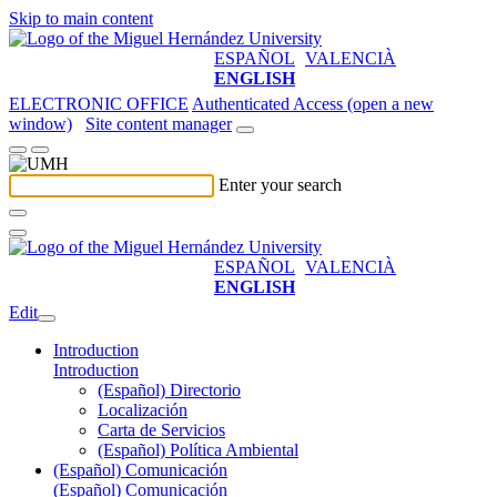
Skip to main content
ESPAÑOL
VALENCIÀ
ENGLISH
ELECTRONIC OFFICE
Authenticated Access (open a new
window)
Site content manager
Enter your search
ESPAÑOL
VALENCIÀ
ENGLISH
Edit
Introduction
Introduction
(Español) Directorio
Localización
Carta de Servicios
(Español) Política Ambiental
(Español) Comunicación
(Español) Comunicación