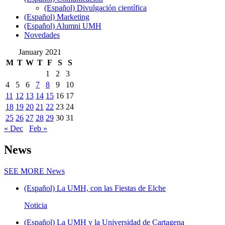
(Español) Divulgación científica
(Español) Marketing
(Español) Alumni UMH
Novedades
January 2021
M
T
W
T
F
S
S
1
2
3
4
5
6
7
8
9
10
11
12
13
14
15
16
17
18
19
20
21
22
23
24
25
26
27
28
29
30
31
« Dec
Feb »
News
SEE MORE
News
(Español) La UMH, con las Fiestas de Elche
Noticia
(Español) La UMH y la Universidad de Cartagena