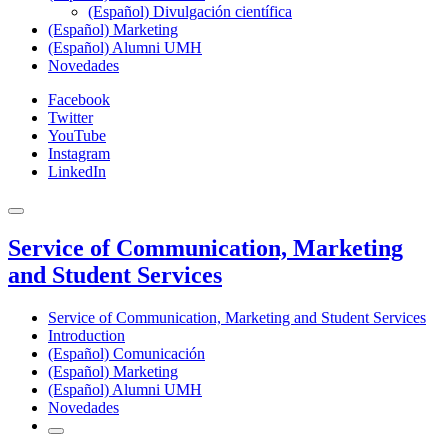
(Español) Divulgación científica
(Español) Marketing
(Español) Alumni UMH
Novedades
Facebook
Twitter
YouTube
Instagram
LinkedIn
Service of Communication, Marketing
and Student Services
Service of Communication, Marketing and Student Services
Introduction
(Español) Comunicación
(Español) Marketing
(Español) Alumni UMH
Novedades