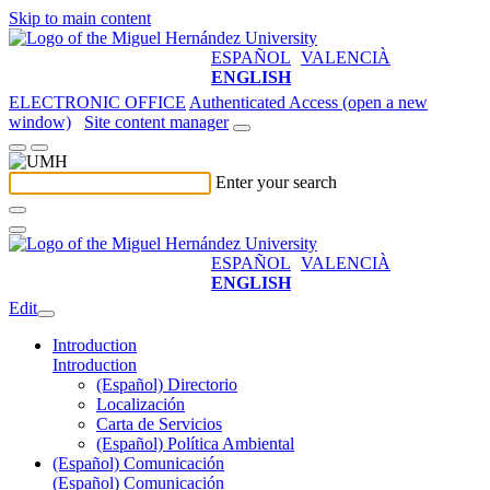
Skip to main content
ESPAÑOL
VALENCIÀ
ENGLISH
ELECTRONIC OFFICE
Authenticated Access (open a new
window)
Site content manager
Enter your search
ESPAÑOL
VALENCIÀ
ENGLISH
Edit
Introduction
Introduction
(Español) Directorio
Localización
Carta de Servicios
(Español) Política Ambiental
(Español) Comunicación
(Español) Comunicación