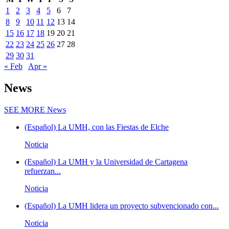
1
2
3
4
5
6
7
8
9
10
11
12
13
14
15
16
17
18
19
20
21
22
23
24
25
26
27
28
29
30
31
« Feb
Apr »
News
SEE MORE
News
(Español) La UMH, con las Fiestas de Elche
Noticia
(Español) La UMH y la Universidad de Cartagena
refuerzan...
Noticia
(Español) La UMH lidera un proyecto subvencionado con...
Noticia