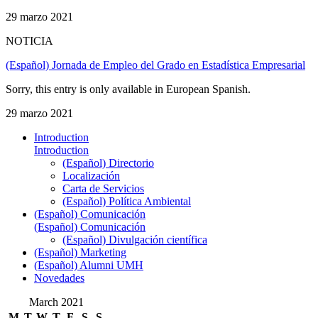
29 marzo 2021
NOTICIA
(Español) Jornada de Empleo del Grado en Estadística Empresarial
Sorry, this entry is only available in European Spanish.
29 marzo 2021
Introduction
Introduction
(Español) Directorio
Localización
Carta de Servicios
(Español) Política Ambiental
(Español) Comunicación
(Español) Comunicación
(Español) Divulgación científica
(Español) Marketing
(Español) Alumni UMH
Novedades
March 2021
M
T
W
T
F
S
S