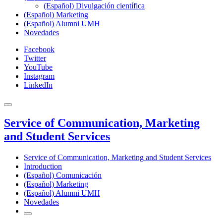
(Español) Divulgación científica
(Español) Marketing
(Español) Alumni UMH
Novedades
Facebook
Twitter
YouTube
Instagram
LinkedIn
Service of Communication, Marketing
and Student Services
Service of Communication, Marketing and Student Services
Introduction
(Español) Comunicación
(Español) Marketing
(Español) Alumni UMH
Novedades