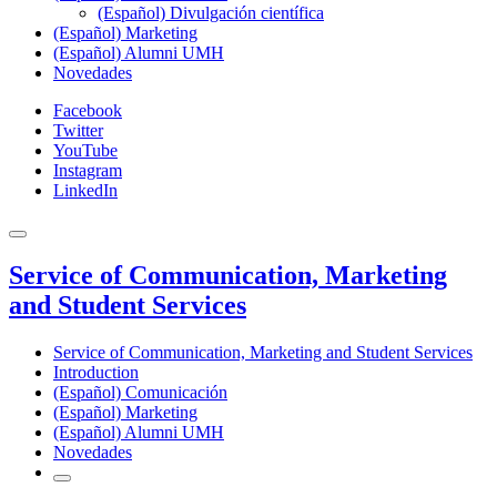
(Español) Divulgación científica
(Español) Marketing
(Español) Alumni UMH
Novedades
Facebook
Twitter
YouTube
Instagram
LinkedIn
Service of Communication, Marketing
and Student Services
Service of Communication, Marketing and Student Services
Introduction
(Español) Comunicación
(Español) Marketing
(Español) Alumni UMH
Novedades