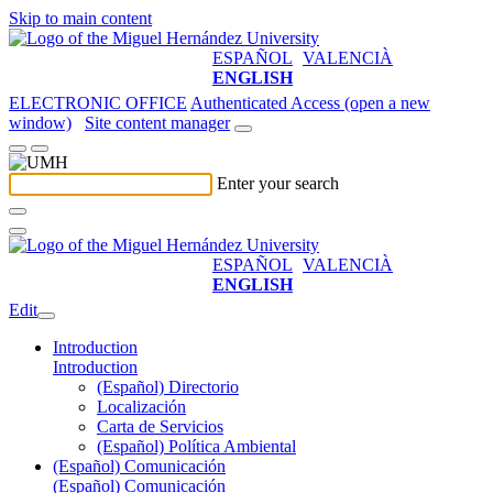
Skip to main content
ESPAÑOL
VALENCIÀ
ENGLISH
ELECTRONIC OFFICE
Authenticated Access (open a new
window)
Site content manager
Enter your search
ESPAÑOL
VALENCIÀ
ENGLISH
Edit
Introduction
Introduction
(Español) Directorio
Localización
Carta de Servicios
(Español) Política Ambiental
(Español) Comunicación
(Español) Comunicación