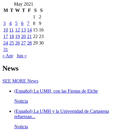
May 2021
M
T
W
T
F
S
S
1
2
3
4
5
6
7
8
9
10
11
12
13
14
15
16
17
18
19
20
21
22
23
24
25
26
27
28
29
30
31
« Apr
Jun »
News
SEE MORE
News
(Español) La UMH, con las Fiestas de Elche
Noticia
(Español) La UMH y la Universidad de Cartagena
refuerzan...
Noticia