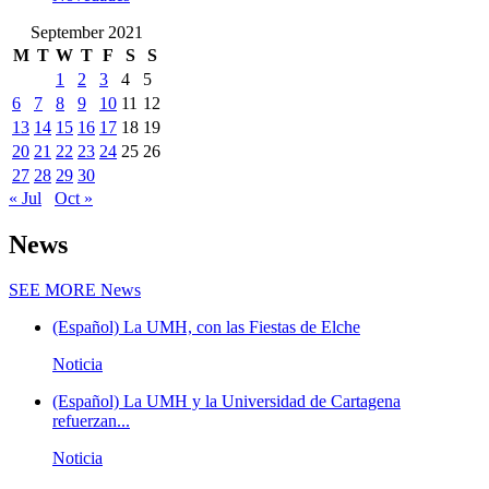
September 2021
M
T
W
T
F
S
S
1
2
3
4
5
6
7
8
9
10
11
12
13
14
15
16
17
18
19
20
21
22
23
24
25
26
27
28
29
30
« Jul
Oct »
News
SEE MORE
News
(Español) La UMH, con las Fiestas de Elche
Noticia
(Español) La UMH y la Universidad de Cartagena
refuerzan...
Noticia