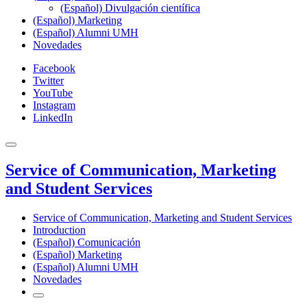
(Español) Divulgación científica
(Español) Marketing
(Español) Alumni UMH
Novedades
Facebook
Twitter
YouTube
Instagram
LinkedIn
Service of Communication, Marketing
and Student Services
Service of Communication, Marketing and Student Services
Introduction
(Español) Comunicación
(Español) Marketing
(Español) Alumni UMH
Novedades