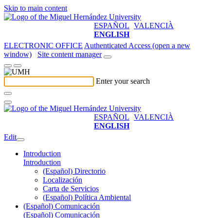
Skip to main content
ESPAÑOL
VALENCIÀ
ENGLISH
ELECTRONIC OFFICE
Authenticated Access (open a new
window)
Site content manager
Enter your search
ESPAÑOL
VALENCIÀ
ENGLISH
Edit
Introduction
Introduction
(Español) Directorio
Localización
Carta de Servicios
(Español) Política Ambiental
(Español) Comunicación
(Español) Comunicación