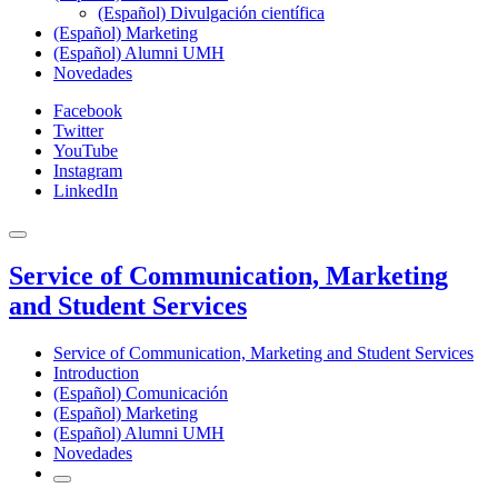
(Español) Divulgación científica
(Español) Marketing
(Español) Alumni UMH
Novedades
Facebook
Twitter
YouTube
Instagram
LinkedIn
Service of Communication, Marketing
and Student Services
Service of Communication, Marketing and Student Services
Introduction
(Español) Comunicación
(Español) Marketing
(Español) Alumni UMH
Novedades