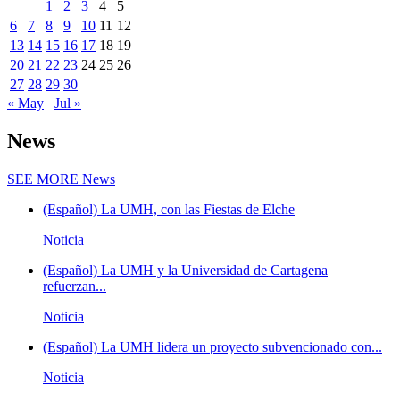
1
2
3
4
5
6
7
8
9
10
11
12
13
14
15
16
17
18
19
20
21
22
23
24
25
26
27
28
29
30
« May
Jul »
News
SEE MORE
News
(Español) La UMH, con las Fiestas de Elche
Noticia
(Español) La UMH y la Universidad de Cartagena
refuerzan...
Noticia
(Español) La UMH lidera un proyecto subvencionado con...
Noticia