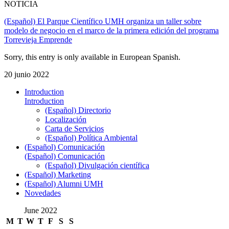
NOTICIA
(Español) El Parque Científico UMH organiza un taller sobre
modelo de negocio en el marco de la primera edición del programa
Torrevieja Emprende
Sorry, this entry is only available in European Spanish.
20 junio 2022
Introduction
Introduction
(Español) Directorio
Localización
Carta de Servicios
(Español) Política Ambiental
(Español) Comunicación
(Español) Comunicación
(Español) Divulgación científica
(Español) Marketing
(Español) Alumni UMH
Novedades
June 2022
M
T
W
T
F
S
S