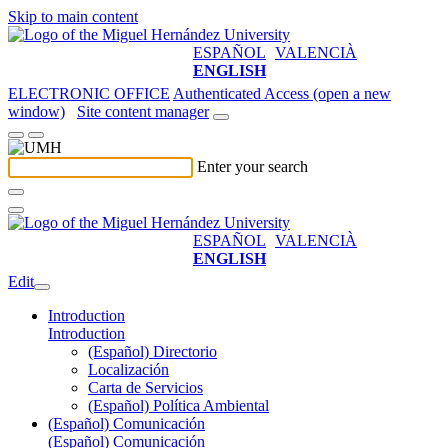
Skip to main content
ESPAÑOL
VALENCIÀ
ENGLISH
ELECTRONIC OFFICE
Authenticated Access (open a new
window)
Site content manager
Enter your search
ESPAÑOL
VALENCIÀ
ENGLISH
Edit
Introduction
Introduction
(Español) Directorio
Localización
Carta de Servicios
(Español) Política Ambiental
(Español) Comunicación
(Español) Comunicación