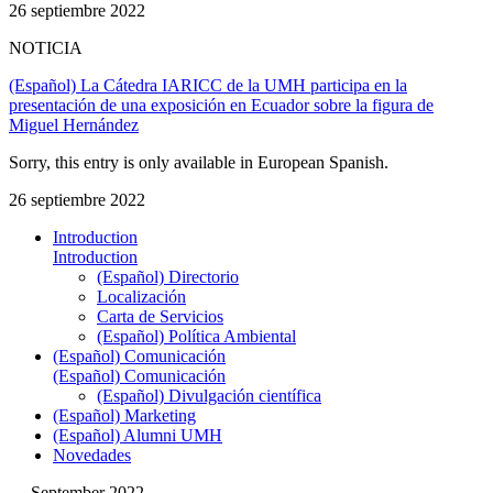
26 septiembre 2022
NOTICIA
(Español) La Cátedra IARICC de la UMH participa en la
presentación de una exposición en Ecuador sobre la figura de
Miguel Hernández
Sorry, this entry is only available in European Spanish.
26 septiembre 2022
Introduction
Introduction
(Español) Directorio
Localización
Carta de Servicios
(Español) Política Ambiental
(Español) Comunicación
(Español) Comunicación
(Español) Divulgación científica
(Español) Marketing
(Español) Alumni UMH
Novedades
September 2022