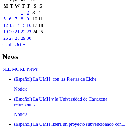
M
T
W
T
F
S
S
1
2
3
4
5
6
7
8
9
10
11
12
13
14
15
16
17
18
19
20
21
22
23
24
25
26
27
28
29
30
« Jul
Oct »
News
SEE MORE
News
(Español) La UMH, con las Fiestas de Elche
Noticia
(Español) La UMH y la Universidad de Cartagena
refuerzan...
Noticia
(Español) La UMH lidera un proyecto subvencionado con...