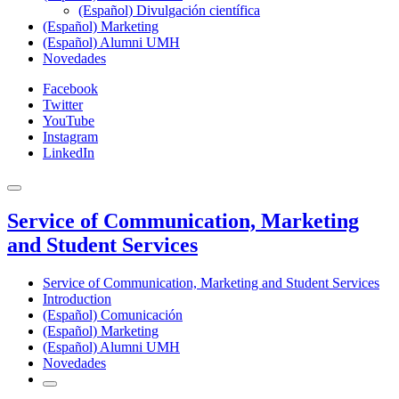
(Español) Divulgación científica
(Español) Marketing
(Español) Alumni UMH
Novedades
Facebook
Twitter
YouTube
Instagram
LinkedIn
Service of Communication, Marketing
and Student Services
Service of Communication, Marketing and Student Services
Introduction
(Español) Comunicación
(Español) Marketing
(Español) Alumni UMH
Novedades