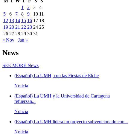
M
T
W
T
F
S
S
1
2
3
4
5
6
7
8
9
10
11
12
13
14
15
16
17
18
19
20
21
22
23
24
25
26
27
28
29
30
31
« Nov
Jan »
News
SEE MORE
News
(Español) La UMH, con las Fiestas de Elche
Noticia
(Español) La UMH y la Universidad de Cartagena
refuerzan...
Noticia
(Español) La UMH lidera un proyecto subvencionado con...
Noticia