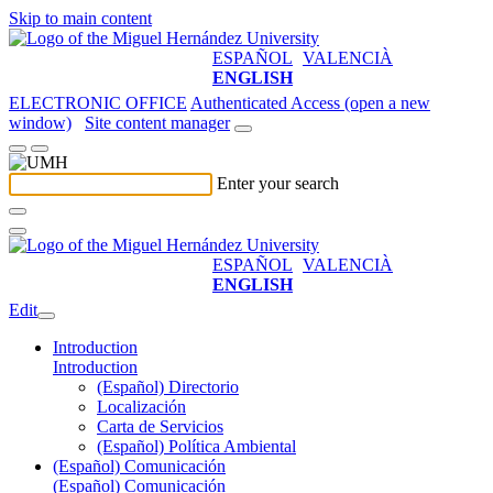
Skip to main content
ESPAÑOL
VALENCIÀ
ENGLISH
ELECTRONIC OFFICE
Authenticated Access (open a new
window)
Site content manager
Enter your search
ESPAÑOL
VALENCIÀ
ENGLISH
Edit
Introduction
Introduction
(Español) Directorio
Localización
Carta de Servicios
(Español) Política Ambiental
(Español) Comunicación
(Español) Comunicación