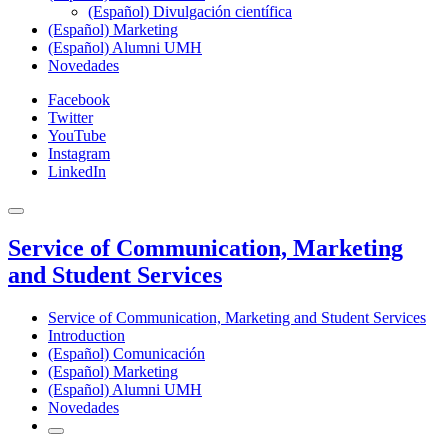
(Español) Divulgación científica
(Español) Marketing
(Español) Alumni UMH
Novedades
Facebook
Twitter
YouTube
Instagram
LinkedIn
Service of Communication, Marketing
and Student Services
Service of Communication, Marketing and Student Services
Introduction
(Español) Comunicación
(Español) Marketing
(Español) Alumni UMH
Novedades