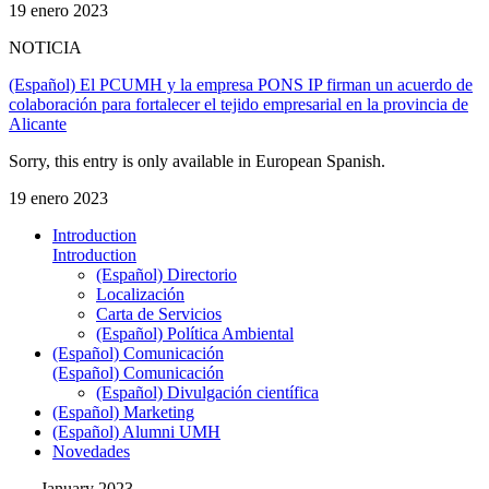
19 enero 2023
NOTICIA
(Español) El PCUMH y la empresa PONS IP firman un acuerdo de
colaboración para fortalecer el tejido empresarial en la provincia de
Alicante
Sorry, this entry is only available in European Spanish.
19 enero 2023
Introduction
Introduction
(Español) Directorio
Localización
Carta de Servicios
(Español) Política Ambiental
(Español) Comunicación
(Español) Comunicación
(Español) Divulgación científica
(Español) Marketing
(Español) Alumni UMH
Novedades
January 2023