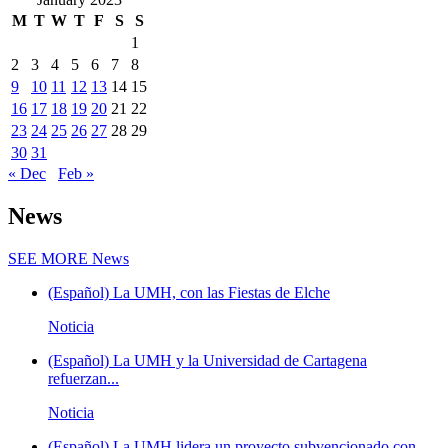
M
T
W
T
F
S
S
1
2
3
4
5
6
7
8
9
10
11
12
13
14
15
16
17
18
19
20
21
22
23
24
25
26
27
28
29
30
31
« Dec
Feb »
News
SEE MORE
News
(Español) La UMH, con las Fiestas de Elche
Noticia
(Español) La UMH y la Universidad de Cartagena
refuerzan...
Noticia
(Español) La UMH lidera un proyecto subvencionado con...