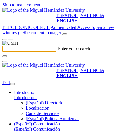
Skip to main content
ESPAÑOL
VALENCIÀ
ENGLISH
ELECTRONIC OFFICE
Authenticated Access (open a new
window)
Site content manager
Enter your search
ESPAÑOL
VALENCIÀ
ENGLISH
Edit
Introduction
Introduction
(Español) Directorio
Localización
Carta de Servicios
(Español) Política Ambiental
(Español) Comunicación
(Español) Comunicación