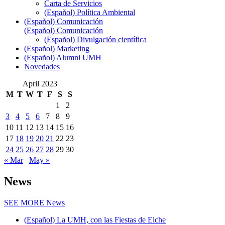
Carta de Servicios
(Español) Política Ambiental
(Español) Comunicación
(Español) Comunicación
(Español) Divulgación científica
(Español) Marketing
(Español) Alumni UMH
Novedades
April 2023
M
T
W
T
F
S
S
1
2
3
4
5
6
7
8
9
10
11
12
13
14
15
16
17
18
19
20
21
22
23
24
25
26
27
28
29
30
« Mar
May »
News
SEE MORE
News
(Español) La UMH, con las Fiestas de Elche