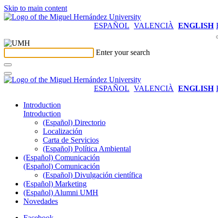
Skip to main content
ESPAÑOL
VALENCIÀ
ENGLISH
Enter your search
ESPAÑOL
VALENCIÀ
ENGLISH
Introduction
Introduction
(Español) Directorio
Localización
Carta de Servicios
(Español) Política Ambiental
(Español) Comunicación
(Español) Comunicación
(Español) Divulgación científica
(Español) Marketing
(Español) Alumni UMH
Novedades
Facebook