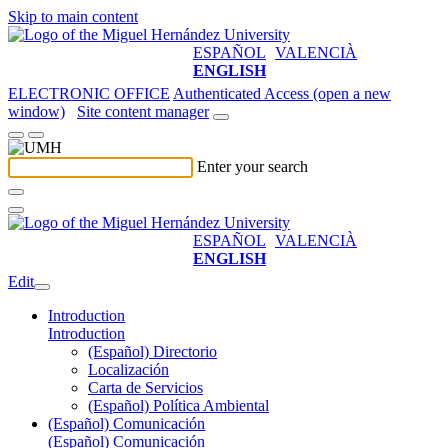
Skip to main content
ESPAÑOL
VALENCIÀ
ENGLISH
ELECTRONIC OFFICE
Authenticated Access (open a new
window)
Site content manager
Enter your search
ESPAÑOL
VALENCIÀ
ENGLISH
Edit
Introduction
Introduction
(Español) Directorio
Localización
Carta de Servicios
(Español) Política Ambiental
(Español) Comunicación
(Español) Comunicación