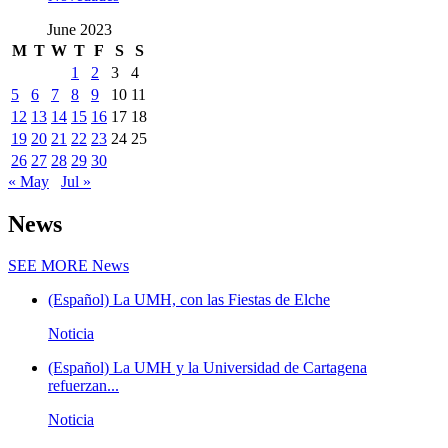
June 2023
M
T
W
T
F
S
S
1
2
3
4
5
6
7
8
9
10
11
12
13
14
15
16
17
18
19
20
21
22
23
24
25
26
27
28
29
30
« May
Jul »
News
SEE MORE
News
(Español) La UMH, con las Fiestas de Elche
Noticia
(Español) La UMH y la Universidad de Cartagena
refuerzan...
Noticia