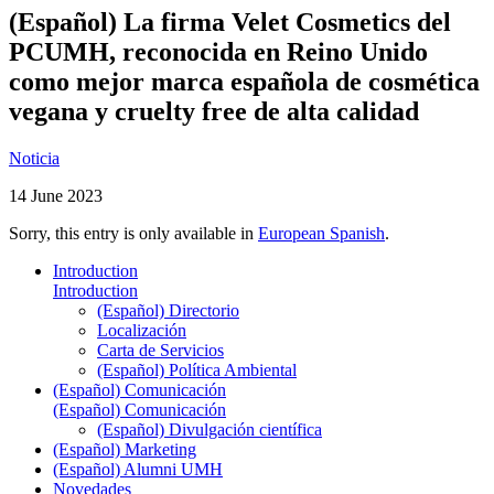
(Español) La firma Velet Cosmetics del
PCUMH, reconocida en Reino Unido
como mejor marca española de cosmética
vegana y cruelty free de alta calidad
Noticia
14 June 2023
Sorry, this entry is only available in
European Spanish
.
Introduction
Introduction
(Español) Directorio
Localización
Carta de Servicios
(Español) Política Ambiental
(Español) Comunicación
(Español) Comunicación
(Español) Divulgación científica
(Español) Marketing
(Español) Alumni UMH
Novedades