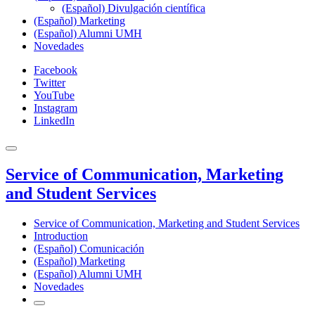
(Español) Divulgación científica
(Español) Marketing
(Español) Alumni UMH
Novedades
Facebook
Twitter
YouTube
Instagram
LinkedIn
Service of Communication, Marketing
and Student Services
Service of Communication, Marketing and Student Services
Introduction
(Español) Comunicación
(Español) Marketing
(Español) Alumni UMH
Novedades