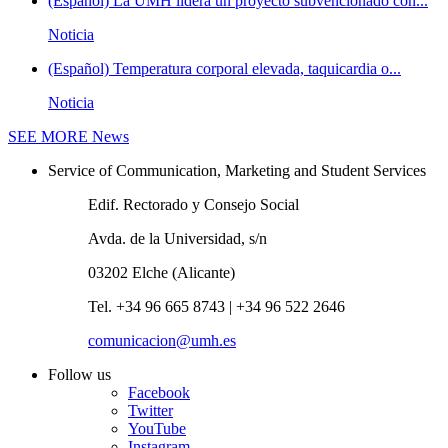
(Español) La UMH lidera un proyecto subvencionado con...
Noticia
(Español) Temperatura corporal elevada, taquicardia o...
Noticia
SEE MORE
News
Service of Communication, Marketing and Student Services
Edif. Rectorado y Consejo Social
Avda. de la Universidad, s/n
03202 Elche (Alicante)
Tel. +34 96 665 8743 | +34 96 522 2646
comunicacion@umh.es
Follow us
Facebook
Twitter
YouTube
Instagram