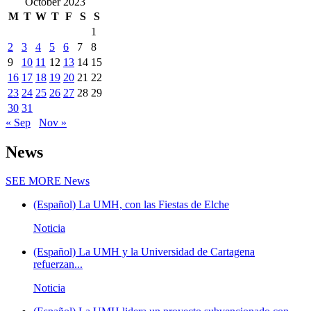
October 2023
M
T
W
T
F
S
S
1
2
3
4
5
6
7
8
9
10
11
12
13
14
15
16
17
18
19
20
21
22
23
24
25
26
27
28
29
30
31
« Sep
Nov »
News
SEE MORE
News
(Español) La UMH, con las Fiestas de Elche
Noticia
(Español) La UMH y la Universidad de Cartagena
refuerzan...
Noticia