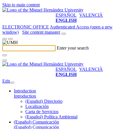
Skip to main content
ESPAÑOL
VALENCIÀ
ENGLISH
ELECTRONIC OFFICE
Authenticated Access (open a new
window)
Site content manager
Enter your search
ESPAÑOL
VALENCIÀ
ENGLISH
Edit
Introduction
Introduction
(Español) Directorio
Localización
Carta de Servicios
(Español) Política Ambiental
(Español) Comunicación
(Español) Comunicación