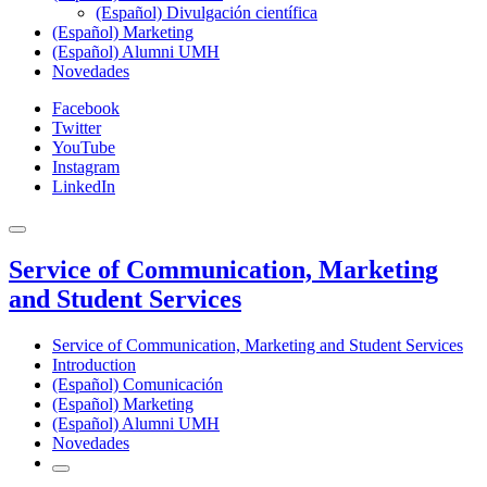
(Español) Divulgación científica
(Español) Marketing
(Español) Alumni UMH
Novedades
Facebook
Twitter
YouTube
Instagram
LinkedIn
Service of Communication, Marketing
and Student Services
Service of Communication, Marketing and Student Services
Introduction
(Español) Comunicación
(Español) Marketing
(Español) Alumni UMH
Novedades