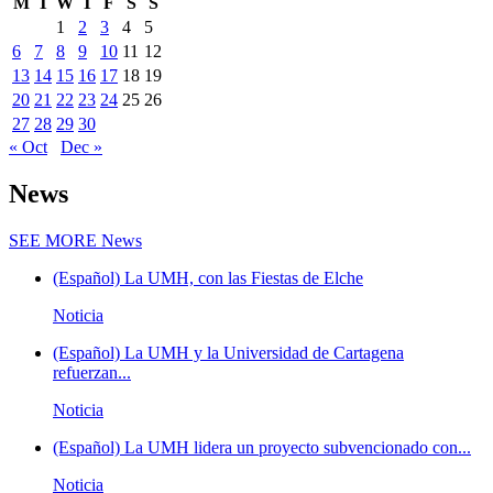
M
T
W
T
F
S
S
1
2
3
4
5
6
7
8
9
10
11
12
13
14
15
16
17
18
19
20
21
22
23
24
25
26
27
28
29
30
« Oct
Dec »
News
SEE MORE
News
(Español) La UMH, con las Fiestas de Elche
Noticia
(Español) La UMH y la Universidad de Cartagena
refuerzan...
Noticia
(Español) La UMH lidera un proyecto subvencionado con...
Noticia