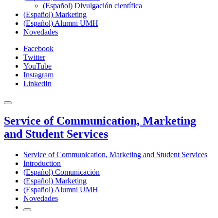
(Español) Divulgación científica
(Español) Marketing
(Español) Alumni UMH
Novedades
Facebook
Twitter
YouTube
Instagram
LinkedIn
Service of Communication, Marketing
and Student Services
Service of Communication, Marketing and Student Services
Introduction
(Español) Comunicación
(Español) Marketing
(Español) Alumni UMH
Novedades