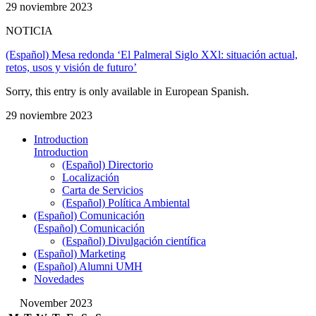
29 noviembre 2023
NOTICIA
(Español) Mesa redonda ‘El Palmeral Siglo XXl: situación actual,
retos, usos y visión de futuro’
Sorry, this entry is only available in European Spanish.
29 noviembre 2023
Introduction
Introduction
(Español) Directorio
Localización
Carta de Servicios
(Español) Política Ambiental
(Español) Comunicación
(Español) Comunicación
(Español) Divulgación científica
(Español) Marketing
(Español) Alumni UMH
Novedades
November 2023