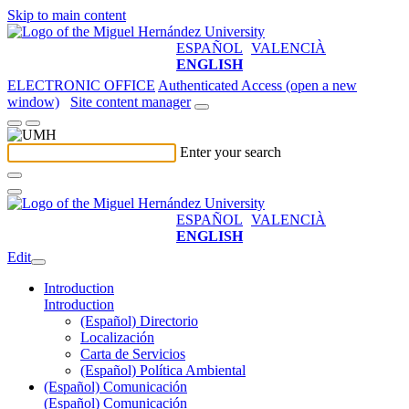
Skip to main content
ESPAÑOL
VALENCIÀ
ENGLISH
ELECTRONIC OFFICE
Authenticated Access (open a new
window)
Site content manager
Enter your search
ESPAÑOL
VALENCIÀ
ENGLISH
Edit
Introduction
Introduction
(Español) Directorio
Localización
Carta de Servicios
(Español) Política Ambiental
(Español) Comunicación
(Español) Comunicación