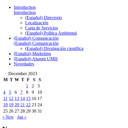
Introduction
Introduction
(Español) Directorio
Localización
Carta de Servicios
(Español) Política Ambiental
(Español) Comunicación
(Español) Comunicación
(Español) Divulgación científica
(Español) Marketing
(Español) Alumni UMH
Novedades
December 2023
M
T
W
T
F
S
S
1
2
3
4
5
6
7
8
9
10
11
12
13
14
15
16
17
18
19
20
21
22
23
24
25
26
27
28
29
30
31
« Nov
Jan »