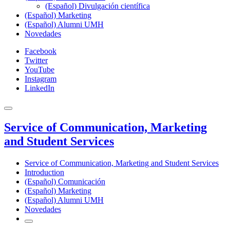
(Español) Divulgación científica
(Español) Marketing
(Español) Alumni UMH
Novedades
Facebook
Twitter
YouTube
Instagram
LinkedIn
Service of Communication, Marketing
and Student Services
Service of Communication, Marketing and Student Services
Introduction
(Español) Comunicación
(Español) Marketing
(Español) Alumni UMH
Novedades