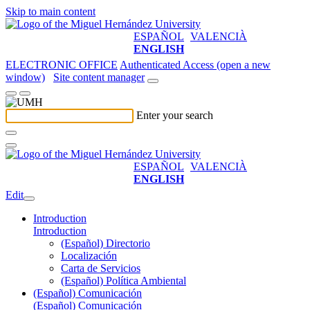
Skip to main content
ESPAÑOL
VALENCIÀ
ENGLISH
ELECTRONIC OFFICE
Authenticated Access (open a new
window)
Site content manager
Enter your search
ESPAÑOL
VALENCIÀ
ENGLISH
Edit
Introduction
Introduction
(Español) Directorio
Localización
Carta de Servicios
(Español) Política Ambiental
(Español) Comunicación
(Español) Comunicación