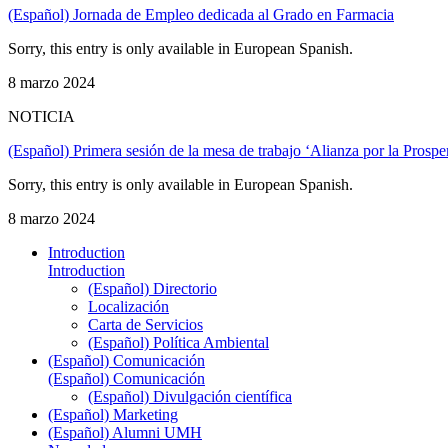
(Español) Jornada de Empleo dedicada al Grado en Farmacia
Sorry, this entry is only available in European Spanish.
8 marzo 2024
NOTICIA
(Español) Primera sesión de la mesa de trabajo ‘Alianza por la Prosp
Sorry, this entry is only available in European Spanish.
8 marzo 2024
Introduction
Introduction
(Español) Directorio
Localización
Carta de Servicios
(Español) Política Ambiental
(Español) Comunicación
(Español) Comunicación
(Español) Divulgación científica
(Español) Marketing
(Español) Alumni UMH