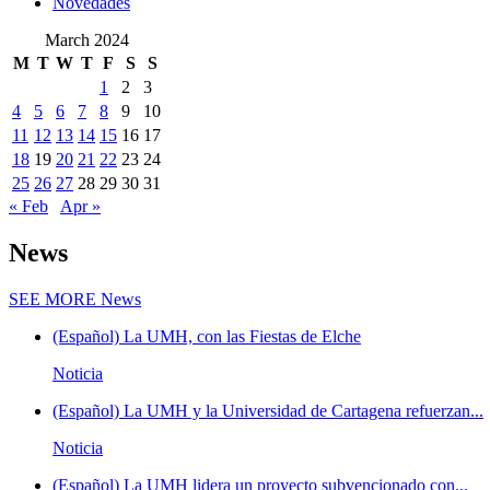
Novedades
March 2024
M
T
W
T
F
S
S
1
2
3
4
5
6
7
8
9
10
11
12
13
14
15
16
17
18
19
20
21
22
23
24
25
26
27
28
29
30
31
« Feb
Apr »
News
SEE MORE
News
(Español) La UMH, con las Fiestas de Elche
Noticia
(Español) La UMH y la Universidad de Cartagena refuerzan...
Noticia
(Español) La UMH lidera un proyecto subvencionado con...