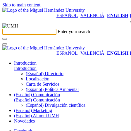
Skip to main content
ESPAÑOL
VALENCIÀ
ENGLISH
Enter your search
ESPAÑOL
VALENCIÀ
ENGLISH
Introduction
Introduction
(Español) Directorio
Localización
Carta de Servicios
(Español) Política Ambiental
(Español) Comunicación
(Español) Comunicación
(Español) Divulgación científica
(Español) Marketing
(Español) Alumni UMH
Novedades
Facebook